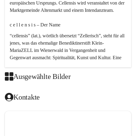
europäischen Ursprungs. Cellensis wird veranstaltet von der 
Marktgemeinde Altenmarkt und einem Intendanzteam.
c e l l e n s i s – Der Name 
“cellensis” (lat.), wörtlich übersetzt “Zellerisch”, steht für all 
jenes, was das ehemalige Benediktinerstift Klein-
MariaZELL im Wienerwald in Vergangenheit und 
Gegenwart ausmacht: Spiritualität, Kunst und Kultur. Eine 
perfekte Verbindung dieser drei Punkte findet sich in der 
Kirchenmusik, dem kunstvollen Lob Gottes.
Ausgewählte Bilder
c e l l e n s i s – Die Geschichte 
Kontakte
Das kirchenmusikalische Festival Cellensis wird seit dem 
Jahre 2000 durchgeführt