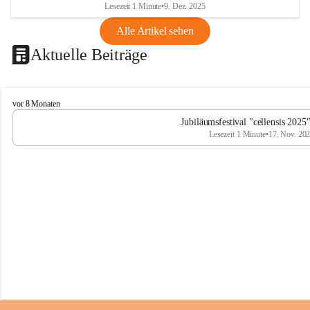
Lesezeit 1 Minute
•
9. Dez. 2025
Alle Artikel sehen
Aktuelle Beiträge
C
vor 8 Monaten
e
Jubiläumsfestival "cellensis 2025
l
Lesezeit 1 Minute
•
17. Nov. 20
l
e
n
s
i
s