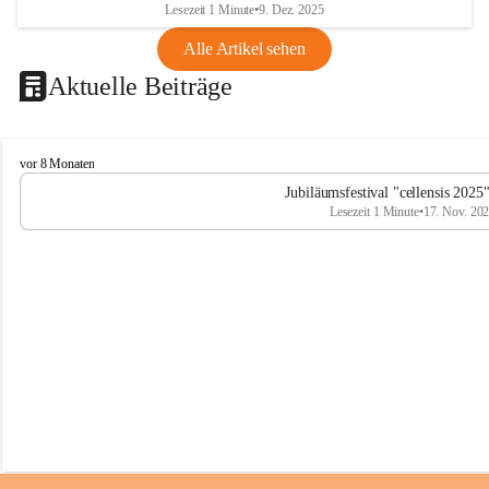
Lesezeit 1 Minute
•
9. Dez. 2025
Alle Artikel sehen
Aktuelle Beiträge
C
vor 8 Monaten
e
Jubiläumsfestival "cellensis 2025
l
Lesezeit 1 Minute
•
17. Nov. 20
l
e
n
s
i
s