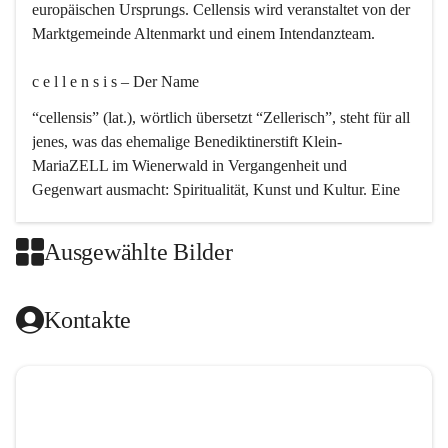
europäischen Ursprungs. Cellensis wird veranstaltet von der 
Marktgemeinde Altenmarkt und einem Intendanzteam.
c e l l e n s i s – Der Name 
“cellensis” (lat.), wörtlich übersetzt “Zellerisch”, steht für all 
jenes, was das ehemalige Benediktinerstift Klein-
MariaZELL im Wienerwald in Vergangenheit und 
Gegenwart ausmacht: Spiritualität, Kunst und Kultur. Eine 
perfekte Verbindung dieser drei Punkte findet sich in der 
Kirchenmusik, dem kunstvollen Lob Gottes.
Ausgewählte Bilder
c e l l e n s i s – Die Geschichte 
Kontakte
Das kirchenmusikalische Festival Cellensis wird seit dem 
Jahre 2000 durchgeführt