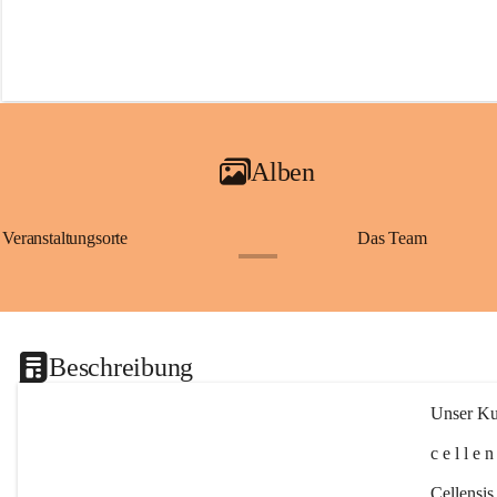
Alben
Veranstaltungsorte
Das Team
+2
Beschreibung
Unser Kul
c e l l e 
Cellensis