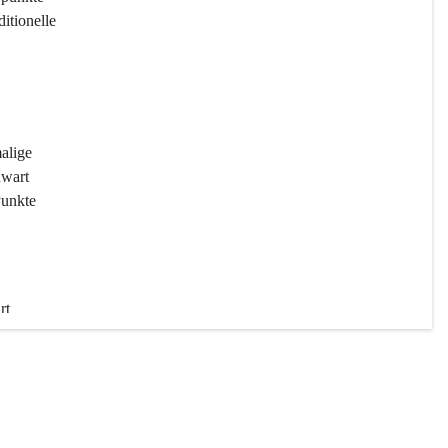
ditionelle 
 
malige 
wart 
Punkte 
rt