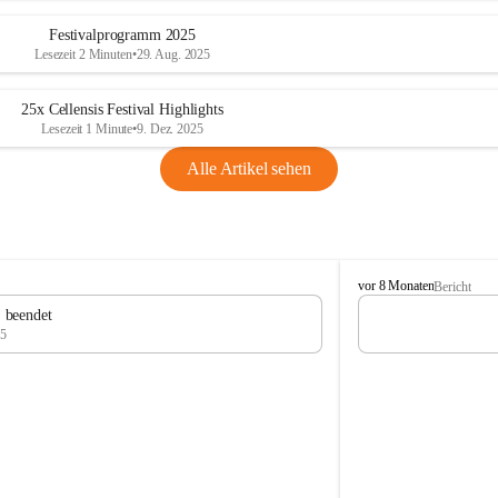
Festivalprogramm 2025
Lesezeit 2 Minuten
•
29. Aug. 2025
25x Cellensis Festival Highlights
Lesezeit 1 Minute
•
9. Dez. 2025
Alle Artikel sehen
C
vor 8 Monaten
Bericht
e
" beendet
l
25
l
e
n
s
i
s