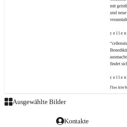
mit geistl
und neue 
veransta
c e l l e 
“cellensis
Benedikt
ausmacht:
findet si
c e l l e 
Das kirch
Ausgewählte Bilder
Kontakte