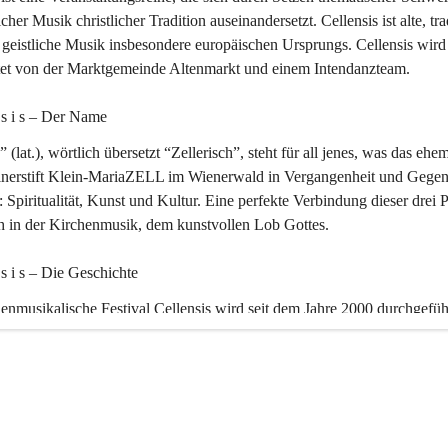
icher Musik christlicher Tradition auseinandersetzt. Cellensis ist alte, tra
geistliche Musik insbesondere europäischen Ursprungs. Cellensis wird
ltet von der Marktgemeinde Altenmarkt und einem Intendanzteam.
n s i s – Der Name 
” (lat.), wörtlich übersetzt “Zellerisch”, steht für all jenes, was das ehe
inerstift Klein-MariaZELL im Wienerwald in Vergangenheit und Gegen
 Spiritualität, Kunst und Kultur. Eine perfekte Verbindung dieser drei 
ch in der Kirchenmusik, dem kunstvollen Lob Gottes.
n s i s – Die Geschichte 
enmusikalische Festival Cellensis wird seit dem Jahre 2000 durchgefüh