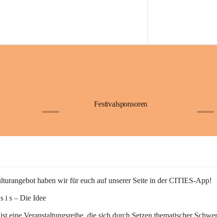
Festivalsponsoren
+1
+9
turangebot haben wir für euch auf unserer Seite in der CITIES-App!
n s i s – Die Idee
 ist eine Veranstaltungsreihe, die sich durch Setzen thematischer Schwe