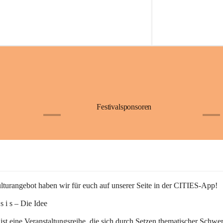
Festivalsponsoren
+1
+9
turangebot haben wir für euch auf unserer Seite in der CITIES-App!
n s i s – Die Idee
 ist eine Veranstaltungsreihe, die sich durch Setzen thematischer Schwe