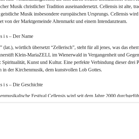
icher Musik christlicher Tradition auseinandersetzt. Cellensis ist alte, tra
geistliche Musik insbesondere europäischen Ursprungs. Cellensis wird
ltet von der Marktgemeinde Altenmarkt und einem Intendanzteam.
n s i s – Der Name 
” (lat.), wörtlich übersetzt “Zellerisch”, steht für all jenes, was das ehe
inerstift Klein-MariaZELL im Wienerwald in Vergangenheit und Gegen
 Spiritualität, Kunst und Kultur. Eine perfekte Verbindung dieser drei 
ch in der Kirchenmusik, dem kunstvollen Lob Gottes.
n s i s – Die Geschichte 
enmusikalische Festival Cellensis wird seit dem Jahre 2000 durchgefüh