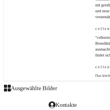
mit geistl
und neue 
veransta
c e l l e 
“cellensis
Benedikt
ausmacht:
findet si
c e l l e 
Das kirch
Ausgewählte Bilder
Kontakte