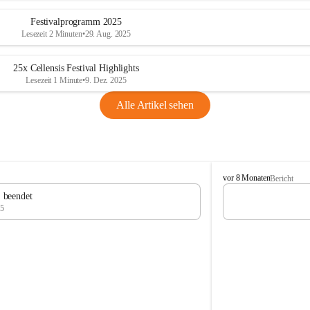
Festivalprogramm 2025
Lesezeit 2 Minuten
•
29. Aug. 2025
25x Cellensis Festival Highlights
Lesezeit 1 Minute
•
9. Dez. 2025
Alle Artikel sehen
C
vor 8 Monaten
Bericht
e
" beendet
l
25
l
e
n
s
i
s