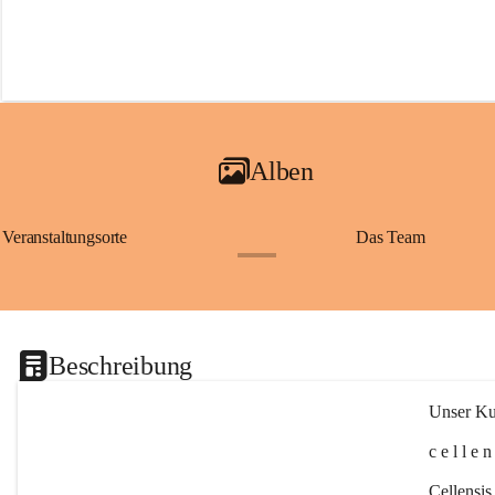
Alben
Veranstaltungsorte
Das Team
+2
Beschreibung
Unser Kul
c e l l e 
Cellensis