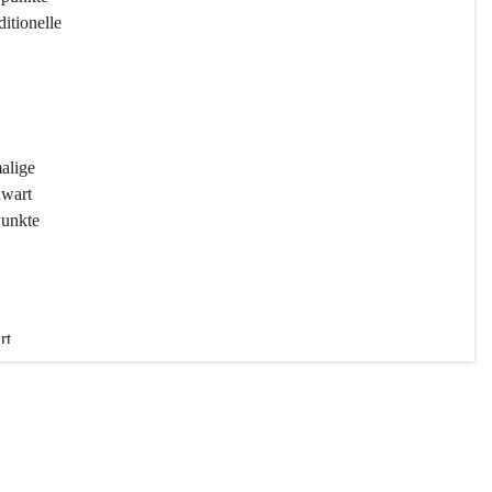
ditionelle 
 
malige 
wart 
Punkte 
rt