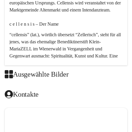
europäischen Ursprungs. Cellensis wird veranstaltet von der 
Marktgemeinde Altenmarkt und einem Intendanzteam.
c e l l e n s i s – Der Name 
“cellensis” (lat.), wörtlich übersetzt “Zellerisch”, steht für all 
jenes, was das ehemalige Benediktinerstift Klein-
MariaZELL im Wienerwald in Vergangenheit und 
Gegenwart ausmacht: Spiritualität, Kunst und Kultur. Eine 
perfekte Verbindung dieser drei Punkte findet sich in der 
Kirchenmusik, dem kunstvollen Lob Gottes.
Ausgewählte Bilder
c e l l e n s i s – Die Geschichte 
Kontakte
Das kirchenmusikalische Festival Cellensis wird seit dem 
Jahre 2000 durchgeführt