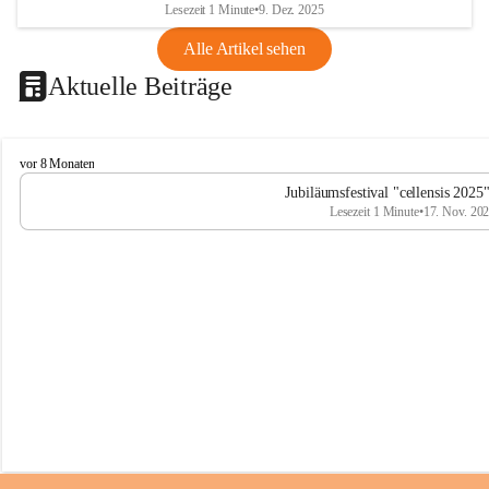
Lesezeit 1 Minute
•
9. Dez. 2025
Alle Artikel sehen
Aktuelle Beiträge
C
vor 8 Monaten
e
Jubiläumsfestival "cellensis 2025
l
Lesezeit 1 Minute
•
17. Nov. 20
l
e
n
s
i
s