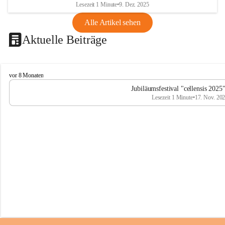
Lesezeit 1 Minute
•
9. Dez. 2025
Alle Artikel sehen
Aktuelle Beiträge
C
vor 8 Monaten
e
Jubiläumsfestival "cellensis 2025
l
Lesezeit 1 Minute
•
17. Nov. 20
l
e
n
s
i
s