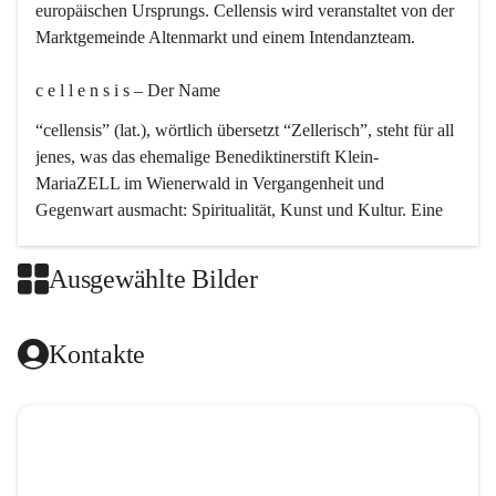
europäischen Ursprungs. Cellensis wird veranstaltet von der 
Marktgemeinde Altenmarkt und einem Intendanzteam.
c e l l e n s i s – Der Name 
“cellensis” (lat.), wörtlich übersetzt “Zellerisch”, steht für all 
jenes, was das ehemalige Benediktinerstift Klein-
MariaZELL im Wienerwald in Vergangenheit und 
Gegenwart ausmacht: Spiritualität, Kunst und Kultur. Eine 
perfekte Verbindung dieser drei Punkte findet sich in der 
Kirchenmusik, dem kunstvollen Lob Gottes.
Ausgewählte Bilder
c e l l e n s i s – Die Geschichte 
Kontakte
Das kirchenmusikalische Festival Cellensis wird seit dem 
Jahre 2000 durchgeführt