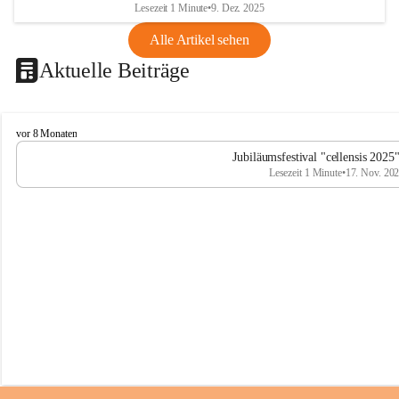
Lesezeit 1 Minute
•
9. Dez. 2025
Alle Artikel sehen
Aktuelle Beiträge
C
vor 8 Monaten
e
Jubiläumsfestival "cellensis 2025
l
Lesezeit 1 Minute
•
17. Nov. 20
l
e
n
s
i
s