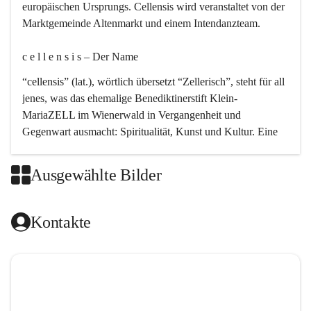
europäischen Ursprungs. Cellensis wird veranstaltet von der 
Marktgemeinde Altenmarkt und einem Intendanzteam.
c e l l e n s i s – Der Name 
“cellensis” (lat.), wörtlich übersetzt “Zellerisch”, steht für all 
jenes, was das ehemalige Benediktinerstift Klein-
MariaZELL im Wienerwald in Vergangenheit und 
Gegenwart ausmacht: Spiritualität, Kunst und Kultur. Eine 
perfekte Verbindung dieser drei Punkte findet sich in der 
Kirchenmusik, dem kunstvollen Lob Gottes.
Ausgewählte Bilder
c e l l e n s i s – Die Geschichte 
Kontakte
Das kirchenmusikalische Festival Cellensis wird seit dem 
Jahre 2000 durchgeführt