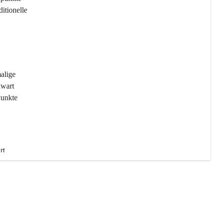
ditionelle 
 
malige 
wart 
Punkte 
rt