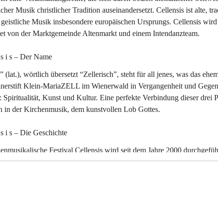
icher Musik christlicher Tradition auseinandersetzt. Cellensis ist alte, tra
geistliche Musik insbesondere europäischen Ursprungs. Cellensis wird
ltet von der Marktgemeinde Altenmarkt und einem Intendanzteam.
n s i s – Der Name 
” (lat.), wörtlich übersetzt “Zellerisch”, steht für all jenes, was das ehe
inerstift Klein-MariaZELL im Wienerwald in Vergangenheit und Gegen
 Spiritualität, Kunst und Kultur. Eine perfekte Verbindung dieser drei 
ch in der Kirchenmusik, dem kunstvollen Lob Gottes.
n s i s – Die Geschichte 
enmusikalische Festival Cellensis wird seit dem Jahre 2000 durchgefüh