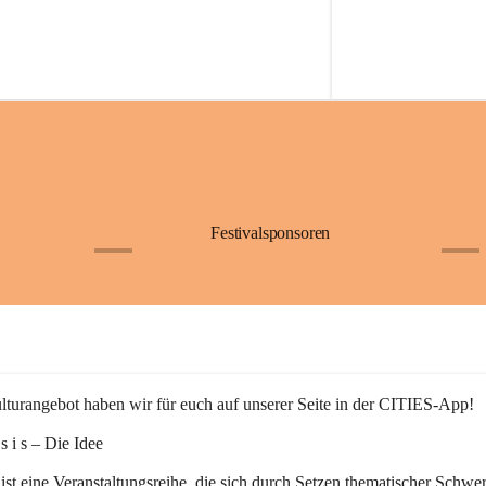
Festivalsponsoren
+1
+9
turangebot haben wir für euch auf unserer Seite in der CITIES-App!
n s i s – Die Idee
 ist eine Veranstaltungsreihe, die sich durch Setzen thematischer Schwe