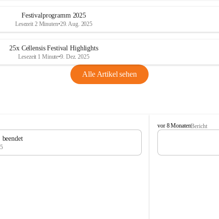
Festivalprogramm 2025
Lesezeit 2 Minuten
•
29. Aug. 2025
25x Cellensis Festival Highlights
Lesezeit 1 Minute
•
9. Dez. 2025
Alle Artikel sehen
C
vor 8 Monaten
Bericht
e
" beendet
l
25
l
e
n
s
i
s