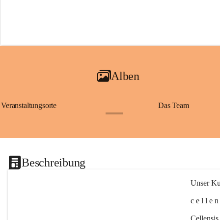
Alben
Veranstaltungsorte
Das Team
+2
Beschreibung
Unser Kul
c e l l e 
Cellensis