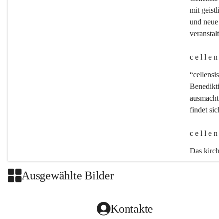
mit geistl
und neue 
veransta
c e l l e 
“cellensis
Benedikt
ausmacht:
findet si
c e l l e 
Das kirch
Ausgewählte Bilder
Kontakte