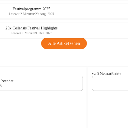
Festivalprogramm 2025
Lesezeit 2 Minuten
•
29. Aug. 2025
25x Cellensis Festival Highlights
Lesezeit 1 Minute
•
9. Dez. 2025
Alle Artikel sehen
C
vor 9 Monaten
Bericht
e
" beendet
l
25
l
e
n
s
i
s