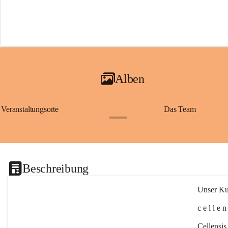
Alben
Veranstaltungsorte
Das Team
+2
Beschreibung
Unser Kul
c e l l e 
Cellensis