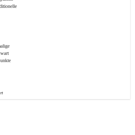
ditionelle 
 
malige 
wart 
Punkte 
rt