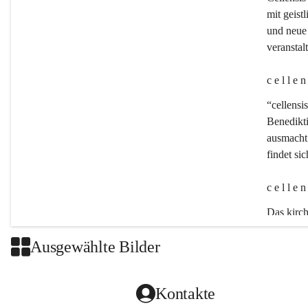
mit geistl
und neue 
veransta
c e l l e 
“cellensis
Benedikt
ausmacht:
findet si
c e l l e 
Das kirch
Ausgewählte Bilder
Kontakte