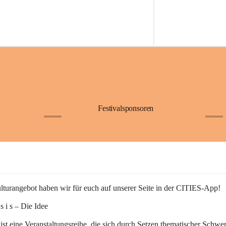
Festivalsponsoren
+1
+9
turangebot haben wir für euch auf unserer Seite in der CITIES-App!
n s i s – Die Idee
 ist eine Veranstaltungsreihe, die sich durch Setzen thematischer Schwe