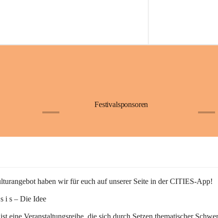
Festivalsponsoren
+1
+9
turangebot haben wir für euch auf unserer Seite in der CITIES-App!
n s i s – Die Idee
 ist eine Veranstaltungsreihe, die sich durch Setzen thematischer Schwe