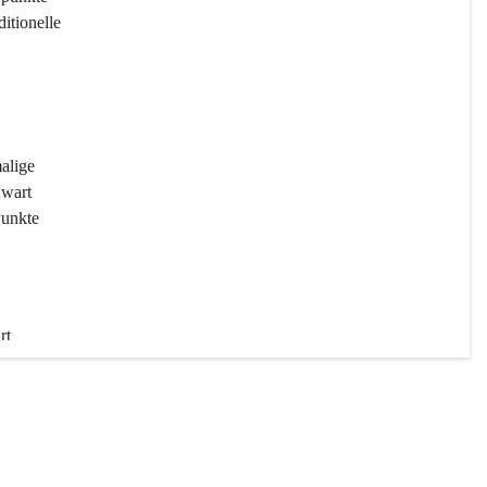
ditionelle 
 
malige 
wart 
Punkte 
rt