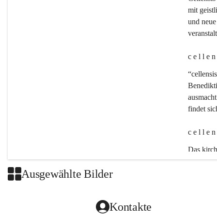
mit geistl
und neue 
veransta
c e l l e 
“cellensis
Benedikt
ausmacht:
findet si
c e l l e 
Das kirch
Ausgewählte Bilder
Kontakte