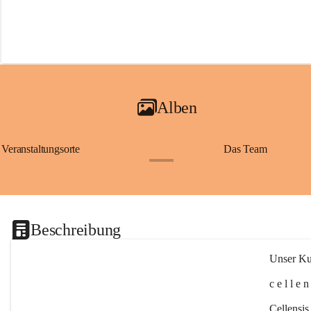
Alben
Veranstaltungsorte
Das Team
+2
Beschreibung
Unser Kul
c e l l e 
Cellensis