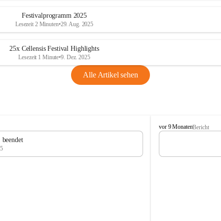
Festivalprogramm 2025
Lesezeit 2 Minuten
•
29. Aug. 2025
25x Cellensis Festival Highlights
Lesezeit 1 Minute
•
9. Dez. 2025
Alle Artikel sehen
C
vor 9 Monaten
Bericht
e
" beendet
l
25
l
e
n
s
i
s