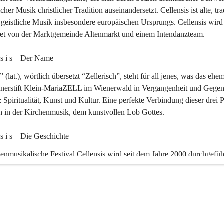
icher Musik christlicher Tradition auseinandersetzt. Cellensis ist alte, tra
geistliche Musik insbesondere europäischen Ursprungs. Cellensis wird
ltet von der Marktgemeinde Altenmarkt und einem Intendanzteam.
n s i s – Der Name 
” (lat.), wörtlich übersetzt “Zellerisch”, steht für all jenes, was das ehe
inerstift Klein-MariaZELL im Wienerwald in Vergangenheit und Gegen
 Spiritualität, Kunst und Kultur. Eine perfekte Verbindung dieser drei 
ch in der Kirchenmusik, dem kunstvollen Lob Gottes.
n s i s – Die Geschichte 
enmusikalische Festival Cellensis wird seit dem Jahre 2000 durchgefüh