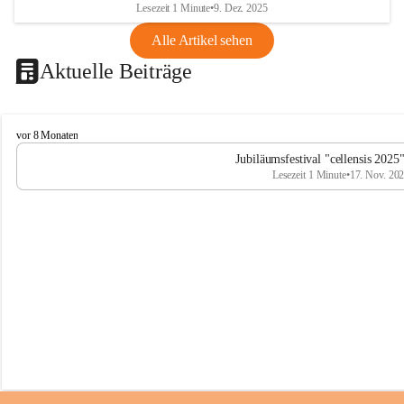
Lesezeit 1 Minute
•
9. Dez. 2025
Alle Artikel sehen
Aktuelle Beiträge
C
vor 8 Monaten
e
Jubiläumsfestival "cellensis 2025
l
Lesezeit 1 Minute
•
17. Nov. 20
l
e
n
s
i
s