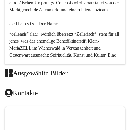
europäischen Ursprungs. Cellensis wird veranstaltet von der 
Marktgemeinde Altenmarkt und einem Intendanzteam.
c e l l e n s i s – Der Name 
“cellensis” (lat.), wörtlich übersetzt “Zellerisch”, steht für all 
jenes, was das ehemalige Benediktinerstift Klein-
MariaZELL im Wienerwald in Vergangenheit und 
Gegenwart ausmacht: Spiritualität, Kunst und Kultur. Eine 
perfekte Verbindung dieser drei Punkte findet sich in der 
Kirchenmusik, dem kunstvollen Lob Gottes.
Ausgewählte Bilder
c e l l e n s i s – Die Geschichte 
Kontakte
Das kirchenmusikalische Festival Cellensis wird seit dem 
Jahre 2000 durchgeführt