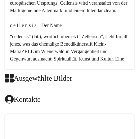
europäischen Ursprungs. Cellensis wird veranstaltet von der 
Marktgemeinde Altenmarkt und einem Intendanzteam.
c e l l e n s i s – Der Name 
“cellensis” (lat.), wörtlich übersetzt “Zellerisch”, steht für all 
jenes, was das ehemalige Benediktinerstift Klein-
MariaZELL im Wienerwald in Vergangenheit und 
Gegenwart ausmacht: Spiritualität, Kunst und Kultur. Eine 
perfekte Verbindung dieser drei Punkte findet sich in der 
Kirchenmusik, dem kunstvollen Lob Gottes.
Ausgewählte Bilder
c e l l e n s i s – Die Geschichte 
Kontakte
Das kirchenmusikalische Festival Cellensis wird seit dem 
Jahre 2000 durchgeführt