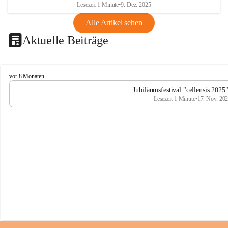
Lesezeit 1 Minute
•
9. Dez. 2025
Alle Artikel sehen
Aktuelle Beiträge
C
vor 8 Monaten
e
Jubiläumsfestival "cellensis 2025
l
Lesezeit 1 Minute
•
17. Nov. 20
l
e
n
s
i
s