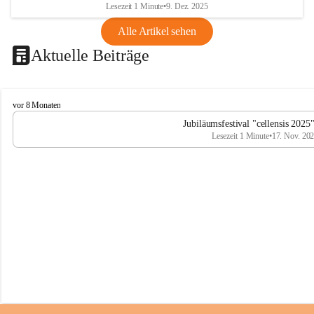
Lesezeit 1 Minute
•
9. Dez. 2025
Alle Artikel sehen
Aktuelle Beiträge
C
vor 8 Monaten
e
Jubiläumsfestival "cellensis 2025
l
Lesezeit 1 Minute
•
17. Nov. 20
l
e
n
s
i
s