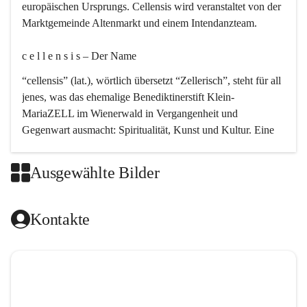
europäischen Ursprungs. Cellensis wird veranstaltet von der 
Marktgemeinde Altenmarkt und einem Intendanzteam.
c e l l e n s i s – Der Name 
“cellensis” (lat.), wörtlich übersetzt “Zellerisch”, steht für all 
jenes, was das ehemalige Benediktinerstift Klein-
MariaZELL im Wienerwald in Vergangenheit und 
Gegenwart ausmacht: Spiritualität, Kunst und Kultur. Eine 
perfekte Verbindung dieser drei Punkte findet sich in der 
Kirchenmusik, dem kunstvollen Lob Gottes.
Ausgewählte Bilder
c e l l e n s i s – Die Geschichte 
Kontakte
Das kirchenmusikalische Festival Cellensis wird seit dem 
Jahre 2000 durchgeführt