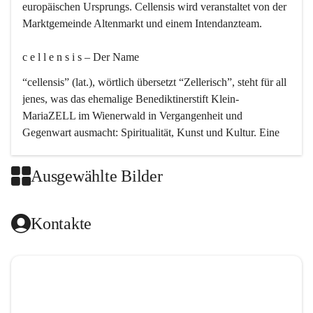
europäischen Ursprungs. Cellensis wird veranstaltet von der 
Marktgemeinde Altenmarkt und einem Intendanzteam.
c e l l e n s i s – Der Name 
“cellensis” (lat.), wörtlich übersetzt “Zellerisch”, steht für all 
jenes, was das ehemalige Benediktinerstift Klein-
MariaZELL im Wienerwald in Vergangenheit und 
Gegenwart ausmacht: Spiritualität, Kunst und Kultur. Eine 
perfekte Verbindung dieser drei Punkte findet sich in der 
Kirchenmusik, dem kunstvollen Lob Gottes.
Ausgewählte Bilder
c e l l e n s i s – Die Geschichte 
Kontakte
Das kirchenmusikalische Festival Cellensis wird seit dem 
Jahre 2000 durchgeführt