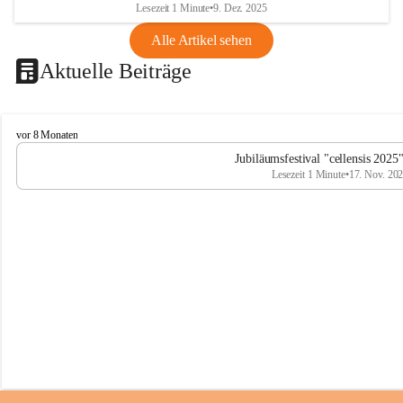
Lesezeit 1 Minute
•
9. Dez. 2025
Alle Artikel sehen
Aktuelle Beiträge
C
vor 8 Monaten
e
Jubiläumsfestival "cellensis 2025
l
Lesezeit 1 Minute
•
17. Nov. 20
l
e
n
s
i
s