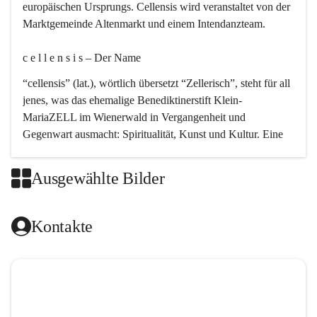
europäischen Ursprungs. Cellensis wird veranstaltet von der 
Marktgemeinde Altenmarkt und einem Intendanzteam.
c e l l e n s i s – Der Name 
“cellensis” (lat.), wörtlich übersetzt “Zellerisch”, steht für all 
jenes, was das ehemalige Benediktinerstift Klein-
MariaZELL im Wienerwald in Vergangenheit und 
Gegenwart ausmacht: Spiritualität, Kunst und Kultur. Eine 
perfekte Verbindung dieser drei Punkte findet sich in der 
Kirchenmusik, dem kunstvollen Lob Gottes.
Ausgewählte Bilder
c e l l e n s i s – Die Geschichte 
Kontakte
Das kirchenmusikalische Festival Cellensis wird seit dem 
Jahre 2000 durchgeführt