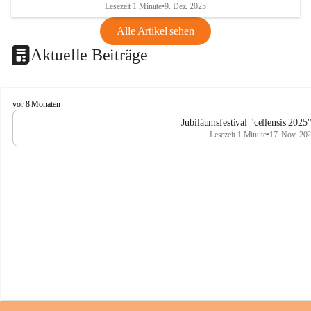
Lesezeit 1 Minute
•
9. Dez. 2025
Alle Artikel sehen
Aktuelle Beiträge
C
vor 8 Monaten
e
Jubiläumsfestival "cellensis 2025
l
Lesezeit 1 Minute
•
17. Nov. 20
l
e
n
s
i
s