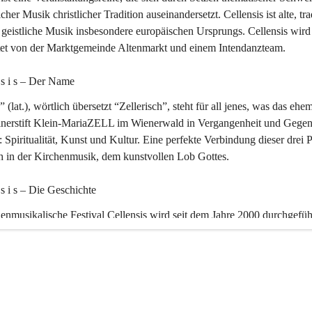
icher Musik christlicher Tradition auseinandersetzt. Cellensis ist alte, tra
geistliche Musik insbesondere europäischen Ursprungs. Cellensis wird
ltet von der Marktgemeinde Altenmarkt und einem Intendanzteam.
n s i s – Der Name 
” (lat.), wörtlich übersetzt “Zellerisch”, steht für all jenes, was das ehe
inerstift Klein-MariaZELL im Wienerwald in Vergangenheit und Gegen
 Spiritualität, Kunst und Kultur. Eine perfekte Verbindung dieser drei 
ch in der Kirchenmusik, dem kunstvollen Lob Gottes.
n s i s – Die Geschichte 
enmusikalische Festival Cellensis wird seit dem Jahre 2000 durchgefüh