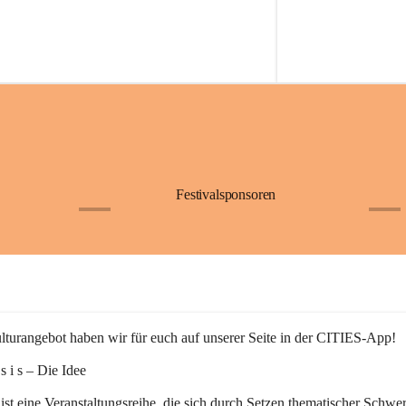
Festivalsponsoren
+1
+9
turangebot haben wir für euch auf unserer Seite in der CITIES-App!
n s i s – Die Idee
 ist eine Veranstaltungsreihe, die sich durch Setzen thematischer Schwe