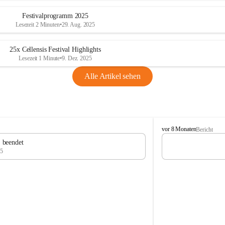
Festivalprogramm 2025
Lesezeit 2 Minuten
•
29. Aug. 2025
25x Cellensis Festival Highlights
Lesezeit 1 Minute
•
9. Dez. 2025
Alle Artikel sehen
C
vor 8 Monaten
Bericht
e
" beendet
l
25
l
e
n
s
i
s