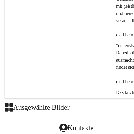
mit geistl
und neue 
veransta
c e l l e 
“cellensis
Benedikt
ausmacht:
findet si
c e l l e 
Das kirch
Ausgewählte Bilder
Kontakte