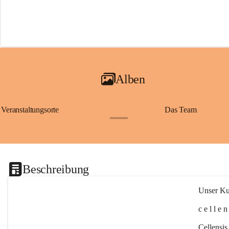
Alben
Veranstaltungsorte
Das Team
+2
Beschreibung
Unser Kul
c e l l e 
Cellensis