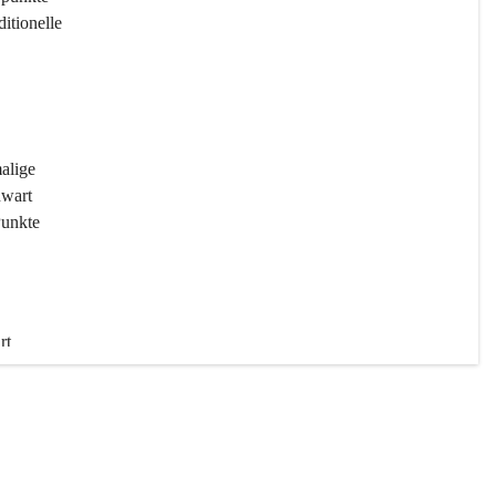
ditionelle 
 
malige 
wart 
Punkte 
rt