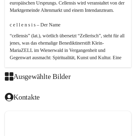
europäischen Ursprungs. Cellensis wird veranstaltet von der 
Marktgemeinde Altenmarkt und einem Intendanzteam.
c e l l e n s i s – Der Name 
“cellensis” (lat.), wörtlich übersetzt “Zellerisch”, steht für all 
jenes, was das ehemalige Benediktinerstift Klein-
MariaZELL im Wienerwald in Vergangenheit und 
Gegenwart ausmacht: Spiritualität, Kunst und Kultur. Eine 
perfekte Verbindung dieser drei Punkte findet sich in der 
Kirchenmusik, dem kunstvollen Lob Gottes.
Ausgewählte Bilder
c e l l e n s i s – Die Geschichte 
Kontakte
Das kirchenmusikalische Festival Cellensis wird seit dem 
Jahre 2000 durchgeführt