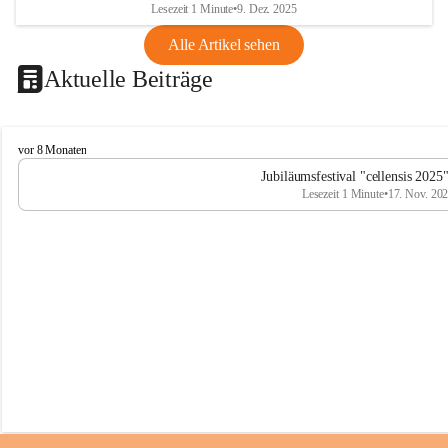
Lesezeit 1 Minute
•
9. Dez. 2025
Alle Artikel sehen
Aktuelle Beiträge
C
vor 8 Monaten
e
Jubiläumsfestival "cellensis 2025
l
Lesezeit 1 Minute
•
17. Nov. 20
l
e
n
s
i
s