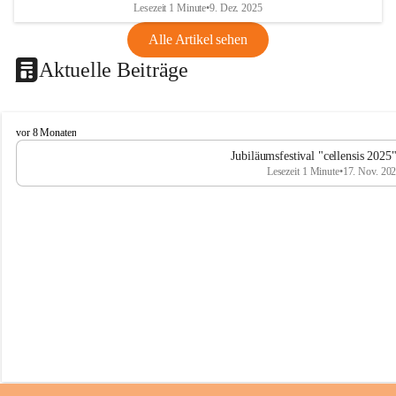
Lesezeit 1 Minute
•
9. Dez. 2025
Alle Artikel sehen
Aktuelle Beiträge
C
vor 8 Monaten
e
Jubiläumsfestival "cellensis 2025
l
Lesezeit 1 Minute
•
17. Nov. 20
l
e
n
s
i
s