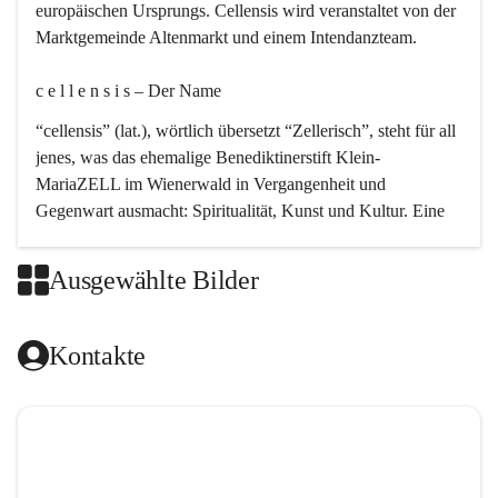
europäischen Ursprungs. Cellensis wird veranstaltet von der 
Marktgemeinde Altenmarkt und einem Intendanzteam.
c e l l e n s i s – Der Name 
“cellensis” (lat.), wörtlich übersetzt “Zellerisch”, steht für all 
jenes, was das ehemalige Benediktinerstift Klein-
MariaZELL im Wienerwald in Vergangenheit und 
Gegenwart ausmacht: Spiritualität, Kunst und Kultur. Eine 
perfekte Verbindung dieser drei Punkte findet sich in der 
Kirchenmusik, dem kunstvollen Lob Gottes.
Ausgewählte Bilder
c e l l e n s i s – Die Geschichte 
Kontakte
Das kirchenmusikalische Festival Cellensis wird seit dem 
Jahre 2000 durchgeführt