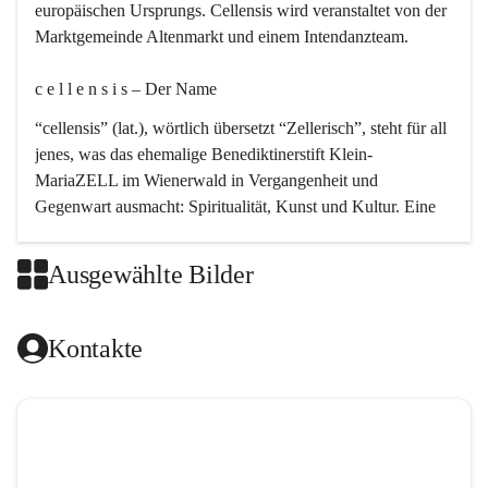
europäischen Ursprungs. Cellensis wird veranstaltet von der 
Marktgemeinde Altenmarkt und einem Intendanzteam.
c e l l e n s i s – Der Name 
“cellensis” (lat.), wörtlich übersetzt “Zellerisch”, steht für all 
jenes, was das ehemalige Benediktinerstift Klein-
MariaZELL im Wienerwald in Vergangenheit und 
Gegenwart ausmacht: Spiritualität, Kunst und Kultur. Eine 
perfekte Verbindung dieser drei Punkte findet sich in der 
Kirchenmusik, dem kunstvollen Lob Gottes.
Ausgewählte Bilder
c e l l e n s i s – Die Geschichte 
Kontakte
Das kirchenmusikalische Festival Cellensis wird seit dem 
Jahre 2000 durchgeführt