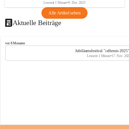
Lesezeit 1 Minute
•
9. Dez. 2025
Alle Artikel sehen
Aktuelle Beiträge
C
vor 8 Monaten
e
Jubiläumsfestival "cellensis 2025
l
Lesezeit 1 Minute
•
17. Nov. 20
l
e
n
s
i
s