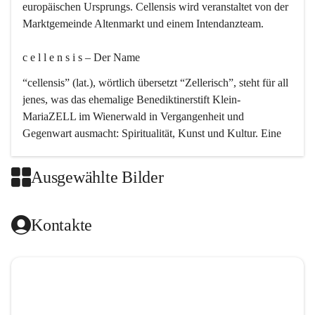
europäischen Ursprungs. Cellensis wird veranstaltet von der 
Marktgemeinde Altenmarkt und einem Intendanzteam.
c e l l e n s i s – Der Name 
“cellensis” (lat.), wörtlich übersetzt “Zellerisch”, steht für all 
jenes, was das ehemalige Benediktinerstift Klein-
MariaZELL im Wienerwald in Vergangenheit und 
Gegenwart ausmacht: Spiritualität, Kunst und Kultur. Eine 
perfekte Verbindung dieser drei Punkte findet sich in der 
Kirchenmusik, dem kunstvollen Lob Gottes.
Ausgewählte Bilder
c e l l e n s i s – Die Geschichte 
Kontakte
Das kirchenmusikalische Festival Cellensis wird seit dem 
Jahre 2000 durchgeführt