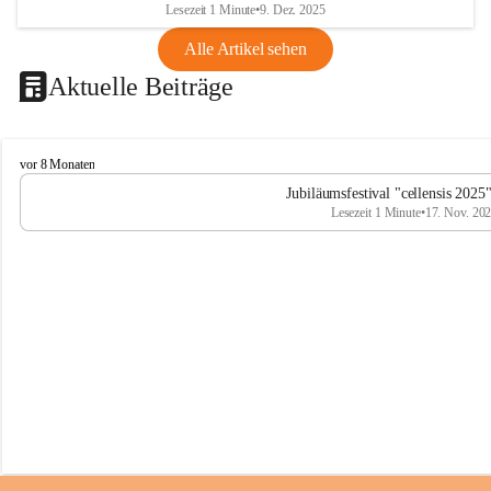
Lesezeit 1 Minute
•
9. Dez. 2025
Alle Artikel sehen
Aktuelle Beiträge
C
vor 8 Monaten
e
Jubiläumsfestival "cellensis 2025
l
Lesezeit 1 Minute
•
17. Nov. 20
l
e
n
s
i
s