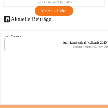
Lesezeit 1 Minute
•
9. Dez. 2025
Alle Artikel sehen
Aktuelle Beiträge
C
vor 8 Monaten
e
Jubiläumsfestival "cellensis 2025
l
Lesezeit 1 Minute
•
17. Nov. 20
l
e
n
s
i
s