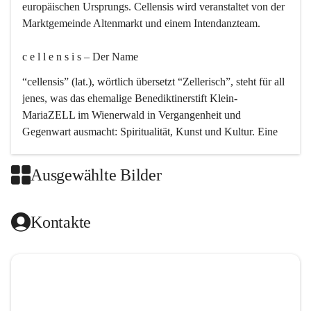
europäischen Ursprungs. Cellensis wird veranstaltet von der 
Marktgemeinde Altenmarkt und einem Intendanzteam.
c e l l e n s i s – Der Name 
“cellensis” (lat.), wörtlich übersetzt “Zellerisch”, steht für all 
jenes, was das ehemalige Benediktinerstift Klein-
MariaZELL im Wienerwald in Vergangenheit und 
Gegenwart ausmacht: Spiritualität, Kunst und Kultur. Eine 
perfekte Verbindung dieser drei Punkte findet sich in der 
Kirchenmusik, dem kunstvollen Lob Gottes.
Ausgewählte Bilder
c e l l e n s i s – Die Geschichte 
Kontakte
Das kirchenmusikalische Festival Cellensis wird seit dem 
Jahre 2000 durchgeführt