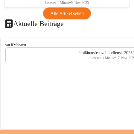
Lesezeit 1 Minute
•
9. Dez. 2025
Alle Artikel sehen
Aktuelle Beiträge
C
vor 8 Monaten
e
Jubiläumsfestival "cellensis 2025
l
Lesezeit 1 Minute
•
17. Nov. 20
l
e
n
s
i
s