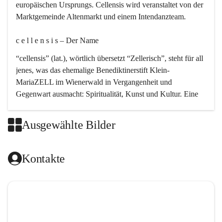
europäischen Ursprungs. Cellensis wird veranstaltet von der 
Marktgemeinde Altenmarkt und einem Intendanzteam.
c e l l e n s i s – Der Name 
“cellensis” (lat.), wörtlich übersetzt “Zellerisch”, steht für all 
jenes, was das ehemalige Benediktinerstift Klein-
MariaZELL im Wienerwald in Vergangenheit und 
Gegenwart ausmacht: Spiritualität, Kunst und Kultur. Eine 
perfekte Verbindung dieser drei Punkte findet sich in der 
Kirchenmusik, dem kunstvollen Lob Gottes.
Ausgewählte Bilder
c e l l e n s i s – Die Geschichte 
Kontakte
Das kirchenmusikalische Festival Cellensis wird seit dem 
Jahre 2000 durchgeführt