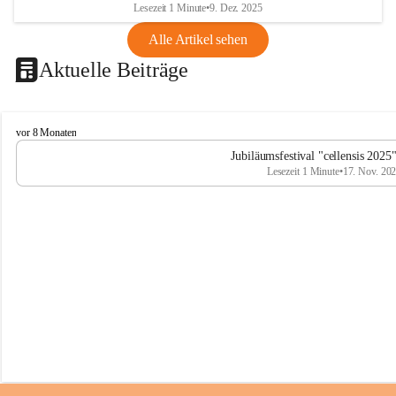
Lesezeit 1 Minute
•
9. Dez. 2025
Alle Artikel sehen
Aktuelle Beiträge
C
vor 8 Monaten
e
Jubiläumsfestival "cellensis 2025
l
Lesezeit 1 Minute
•
17. Nov. 20
l
e
n
s
i
s