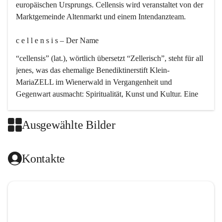
europäischen Ursprungs. Cellensis wird veranstaltet von der 
Marktgemeinde Altenmarkt und einem Intendanzteam.
c e l l e n s i s – Der Name 
“cellensis” (lat.), wörtlich übersetzt “Zellerisch”, steht für all 
jenes, was das ehemalige Benediktinerstift Klein-
MariaZELL im Wienerwald in Vergangenheit und 
Gegenwart ausmacht: Spiritualität, Kunst und Kultur. Eine 
perfekte Verbindung dieser drei Punkte findet sich in der 
Kirchenmusik, dem kunstvollen Lob Gottes.
Ausgewählte Bilder
c e l l e n s i s – Die Geschichte 
Kontakte
Das kirchenmusikalische Festival Cellensis wird seit dem 
Jahre 2000 durchgeführt