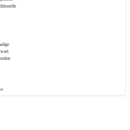
ditionelle 
 
malige 
wart 
Punkte 
rt