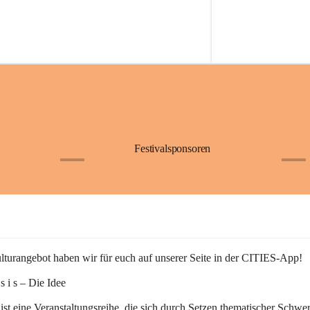
Festivalsponsoren
+1
+9
turangebot haben wir für euch auf unserer Seite in der CITIES-App!
n s i s – Die Idee
 ist eine Veranstaltungsreihe, die sich durch Setzen thematischer Schwe