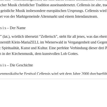
icher Musik christlicher Tradition auseinandersetzt. Cellensis ist alte, tra
geistliche Musik insbesondere europäischen Ursprungs. Cellensis wird
ltet von der Marktgemeinde Altenmarkt und einem Intendanzteam.
n s i s – Der Name 
” (lat.), wörtlich übersetzt “Zellerisch”, steht für all jenes, was das ehe
inerstift Klein-MariaZELL im Wienerwald in Vergangenheit und Gegen
 Spiritualität, Kunst und Kultur. Eine perfekte Verbindung dieser drei 
ch in der Kirchenmusik, dem kunstvollen Lob Gottes.
n s i s – Die Geschichte 
enmusikalische Festival Cellensis wird seit dem Jahre 2000 durchgefüh