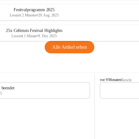
Festivalprogramm 2025
Lesezeit 2 Minuten
•
29. Aug. 2025
25x Cellensis Festival Highlights
Lesezeit 1 Minute
•
9. Dez. 2025
Alle Artikel sehen
C
vor 9 Monaten
Bericht
e
" beendet
l
25
l
e
n
s
i
s