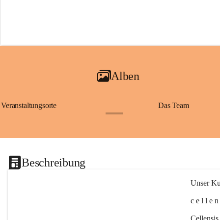
Alben
Veranstaltungsorte
Das Team
+2
Beschreibung
Unser Kul
c e l l e 
Cellensis