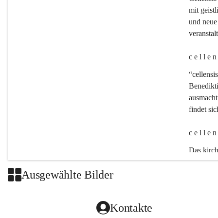
mit geistl
und neue 
veransta
c e l l e 
“cellensis
Benedikt
ausmacht:
findet si
c e l l e 
Das kirch
Ausgewählte Bilder
Kontakte