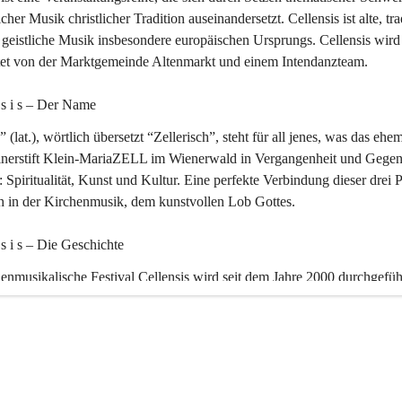
icher Musik christlicher Tradition auseinandersetzt. Cellensis ist alte, tra
geistliche Musik insbesondere europäischen Ursprungs. Cellensis wird
ltet von der Marktgemeinde Altenmarkt und einem Intendanzteam.
n s i s – Der Name 
” (lat.), wörtlich übersetzt “Zellerisch”, steht für all jenes, was das ehe
inerstift Klein-MariaZELL im Wienerwald in Vergangenheit und Gegen
 Spiritualität, Kunst und Kultur. Eine perfekte Verbindung dieser drei 
ch in der Kirchenmusik, dem kunstvollen Lob Gottes.
n s i s – Die Geschichte 
enmusikalische Festival Cellensis wird seit dem Jahre 2000 durchgefüh