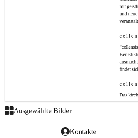
mit geistl
und neue 
veransta
c e l l e 
“cellensis
Benedikt
ausmacht:
findet si
c e l l e 
Das kirch
Ausgewählte Bilder
Kontakte