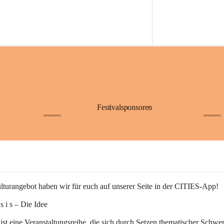
Festivalsponsoren
+1
+9
turangebot haben wir für euch auf unserer Seite in der CITIES-App!
n s i s – Die Idee
 ist eine Veranstaltungsreihe, die sich durch Setzen thematischer Schwe