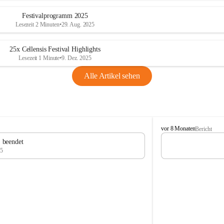
Festivalprogramm 2025
Lesezeit 2 Minuten
•
29. Aug. 2025
25x Cellensis Festival Highlights
Lesezeit 1 Minute
•
9. Dez. 2025
Alle Artikel sehen
C
vor 8 Monaten
Bericht
e
" beendet
l
25
l
e
n
s
i
s