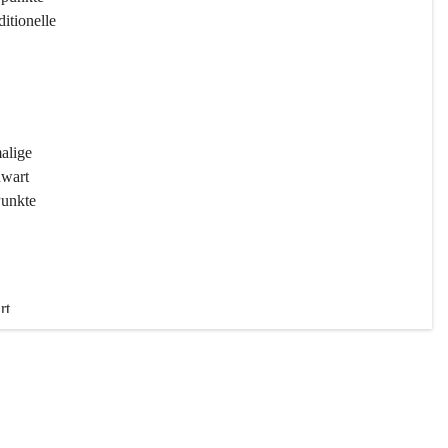
ditionelle 
 
malige 
wart 
Punkte 
rt