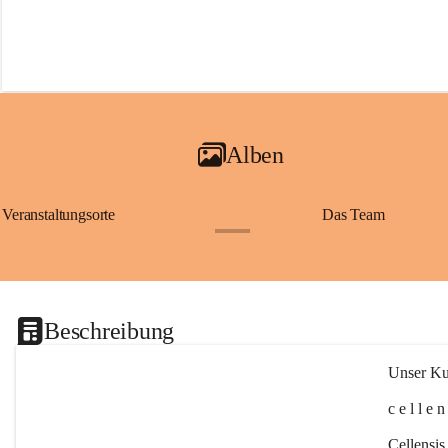
Alben
Veranstaltungsorte
Das Team
+2
Beschreibung
Unser Kul
c e l l e 
Cellensis