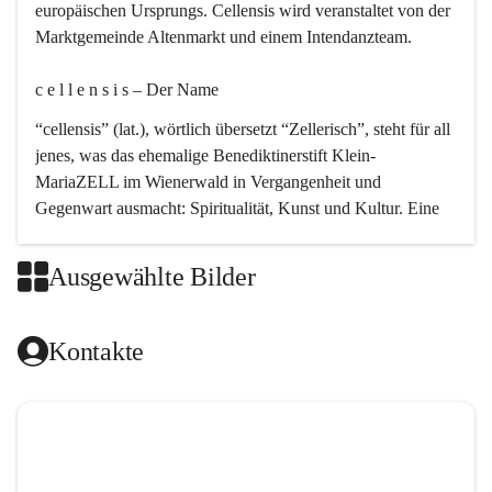
europäischen Ursprungs. Cellensis wird veranstaltet von der 
Marktgemeinde Altenmarkt und einem Intendanzteam.
c e l l e n s i s – Der Name 
“cellensis” (lat.), wörtlich übersetzt “Zellerisch”, steht für all 
jenes, was das ehemalige Benediktinerstift Klein-
MariaZELL im Wienerwald in Vergangenheit und 
Gegenwart ausmacht: Spiritualität, Kunst und Kultur. Eine 
perfekte Verbindung dieser drei Punkte findet sich in der 
Kirchenmusik, dem kunstvollen Lob Gottes.
Ausgewählte Bilder
c e l l e n s i s – Die Geschichte 
Kontakte
Das kirchenmusikalische Festival Cellensis wird seit dem 
Jahre 2000 durchgeführt