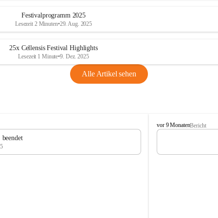
Festivalprogramm 2025
Lesezeit 2 Minuten
•
29. Aug. 2025
25x Cellensis Festival Highlights
Lesezeit 1 Minute
•
9. Dez. 2025
Alle Artikel sehen
C
vor 9 Monaten
Bericht
e
" beendet
l
25
l
e
n
s
i
s