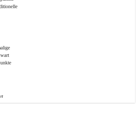
ditionelle 
 
malige 
wart 
Punkte 
rt