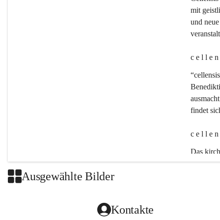
mit geistl
und neue 
veransta
c e l l e 
“cellensis
Benedikt
ausmacht:
findet si
c e l l e 
Das kirch
Ausgewählte Bilder
Kontakte