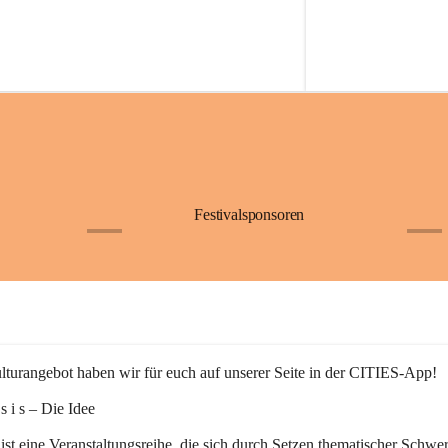
Festivalsponsoren
+1
+9
turangebot haben wir für euch auf unserer Seite in der CITIES-App!
n s i s – Die Idee
 ist eine Veranstaltungsreihe, die sich durch Setzen thematischer Schwe