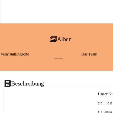
Alben
Veranstaltungsorte
Das Team
+2
Beschreibung
Unser Kul
c e l l e 
Cellensis