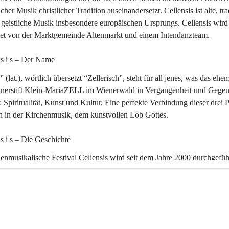
icher Musik christlicher Tradition auseinandersetzt. Cellensis ist alte, tra
geistliche Musik insbesondere europäischen Ursprungs. Cellensis wird
ltet von der Marktgemeinde Altenmarkt und einem Intendanzteam.
n s i s – Der Name 
” (lat.), wörtlich übersetzt “Zellerisch”, steht für all jenes, was das ehe
inerstift Klein-MariaZELL im Wienerwald in Vergangenheit und Gegen
 Spiritualität, Kunst und Kultur. Eine perfekte Verbindung dieser drei 
ch in der Kirchenmusik, dem kunstvollen Lob Gottes.
n s i s – Die Geschichte 
enmusikalische Festival Cellensis wird seit dem Jahre 2000 durchgefüh