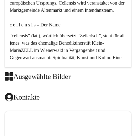
europäischen Ursprungs. Cellensis wird veranstaltet von der 
Marktgemeinde Altenmarkt und einem Intendanzteam.
c e l l e n s i s – Der Name 
“cellensis” (lat.), wörtlich übersetzt “Zellerisch”, steht für all 
jenes, was das ehemalige Benediktinerstift Klein-
MariaZELL im Wienerwald in Vergangenheit und 
Gegenwart ausmacht: Spiritualität, Kunst und Kultur. Eine 
perfekte Verbindung dieser drei Punkte findet sich in der 
Kirchenmusik, dem kunstvollen Lob Gottes.
Ausgewählte Bilder
c e l l e n s i s – Die Geschichte 
Kontakte
Das kirchenmusikalische Festival Cellensis wird seit dem 
Jahre 2000 durchgeführt