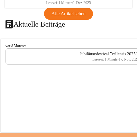
Lesezeit 1 Minute
•
9. Dez. 2025
Alle Artikel sehen
Aktuelle Beiträge
C
vor 8 Monaten
e
Jubiläumsfestival "cellensis 2025
l
Lesezeit 1 Minute
•
17. Nov. 20
l
e
n
s
i
s