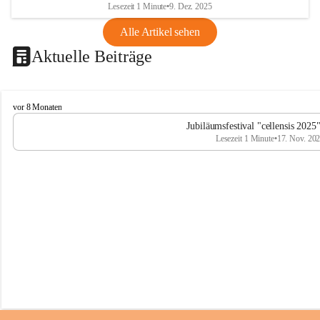
Lesezeit 1 Minute
•
9. Dez. 2025
Alle Artikel sehen
Aktuelle Beiträge
C
vor 8 Monaten
e
Jubiläumsfestival "cellensis 2025
l
Lesezeit 1 Minute
•
17. Nov. 20
l
e
n
s
i
s