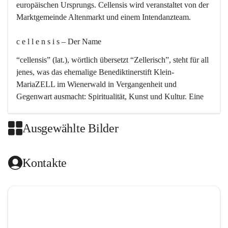
europäischen Ursprungs. Cellensis wird veranstaltet von der 
Marktgemeinde Altenmarkt und einem Intendanzteam.
c e l l e n s i s – Der Name 
“cellensis” (lat.), wörtlich übersetzt “Zellerisch”, steht für all 
jenes, was das ehemalige Benediktinerstift Klein-
MariaZELL im Wienerwald in Vergangenheit und 
Gegenwart ausmacht: Spiritualität, Kunst und Kultur. Eine 
perfekte Verbindung dieser drei Punkte findet sich in der 
Kirchenmusik, dem kunstvollen Lob Gottes.
Ausgewählte Bilder
c e l l e n s i s – Die Geschichte 
Kontakte
Das kirchenmusikalische Festival Cellensis wird seit dem 
Jahre 2000 durchgeführt