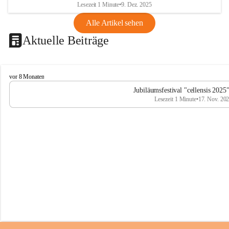
Lesezeit 1 Minute
•
9. Dez. 2025
Alle Artikel sehen
Aktuelle Beiträge
C
vor 8 Monaten
e
Jubiläumsfestival "cellensis 2025
l
Lesezeit 1 Minute
•
17. Nov. 20
l
e
n
s
i
s