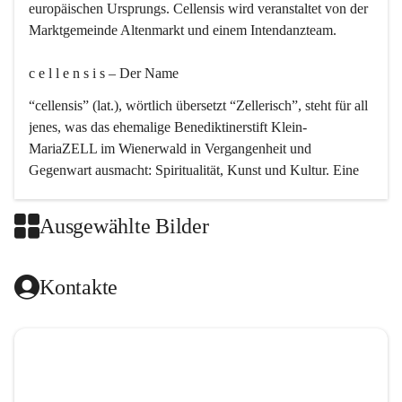
europäischen Ursprungs. Cellensis wird veranstaltet von der 
Marktgemeinde Altenmarkt und einem Intendanzteam.
c e l l e n s i s – Der Name 
“cellensis” (lat.), wörtlich übersetzt “Zellerisch”, steht für all 
jenes, was das ehemalige Benediktinerstift Klein-
MariaZELL im Wienerwald in Vergangenheit und 
Gegenwart ausmacht: Spiritualität, Kunst und Kultur. Eine 
perfekte Verbindung dieser drei Punkte findet sich in der 
Kirchenmusik, dem kunstvollen Lob Gottes.
Ausgewählte Bilder
c e l l e n s i s – Die Geschichte 
Kontakte
Das kirchenmusikalische Festival Cellensis wird seit dem 
Jahre 2000 durchgeführt