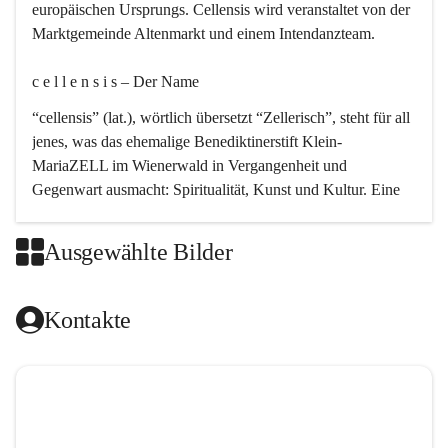
europäischen Ursprungs. Cellensis wird veranstaltet von der 
Marktgemeinde Altenmarkt und einem Intendanzteam.
c e l l e n s i s – Der Name 
“cellensis” (lat.), wörtlich übersetzt “Zellerisch”, steht für all 
jenes, was das ehemalige Benediktinerstift Klein-
MariaZELL im Wienerwald in Vergangenheit und 
Gegenwart ausmacht: Spiritualität, Kunst und Kultur. Eine 
perfekte Verbindung dieser drei Punkte findet sich in der 
Kirchenmusik, dem kunstvollen Lob Gottes.
Ausgewählte Bilder
c e l l e n s i s – Die Geschichte 
Kontakte
Das kirchenmusikalische Festival Cellensis wird seit dem 
Jahre 2000 durchgeführt