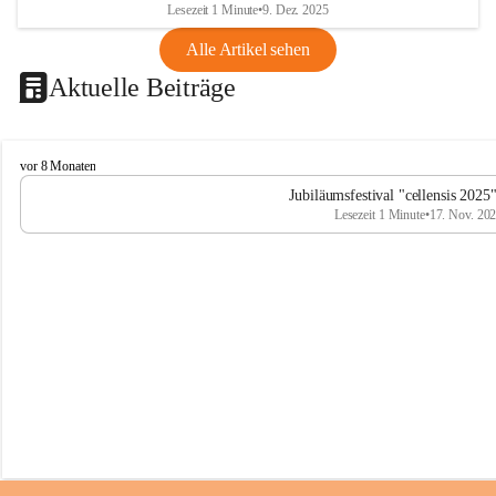
Lesezeit 1 Minute
•
9. Dez. 2025
Alle Artikel sehen
Aktuelle Beiträge
C
vor 8 Monaten
e
Jubiläumsfestival "cellensis 2025
l
Lesezeit 1 Minute
•
17. Nov. 20
l
e
n
s
i
s