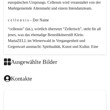
europäischen Ursprungs. Cellensis wird veranstaltet von der 
Marktgemeinde Altenmarkt und einem Intendanzteam.
c e l l e n s i s – Der Name 
“cellensis” (lat.), wörtlich übersetzt “Zellerisch”, steht für all 
jenes, was das ehemalige Benediktinerstift Klein-
MariaZELL im Wienerwald in Vergangenheit und 
Gegenwart ausmacht: Spiritualität, Kunst und Kultur. Eine 
perfekte Verbindung dieser drei Punkte findet sich in der 
Kirchenmusik, dem kunstvollen Lob Gottes.
Ausgewählte Bilder
c e l l e n s i s – Die Geschichte 
Kontakte
Das kirchenmusikalische Festival Cellensis wird seit dem 
Jahre 2000 durchgeführt