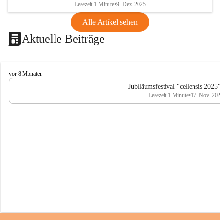
Lesezeit 1 Minute
•
9. Dez. 2025
Alle Artikel sehen
Aktuelle Beiträge
C
vor 8 Monaten
e
Jubiläumsfestival "cellensis 2025
l
Lesezeit 1 Minute
•
17. Nov. 20
l
e
n
s
i
s