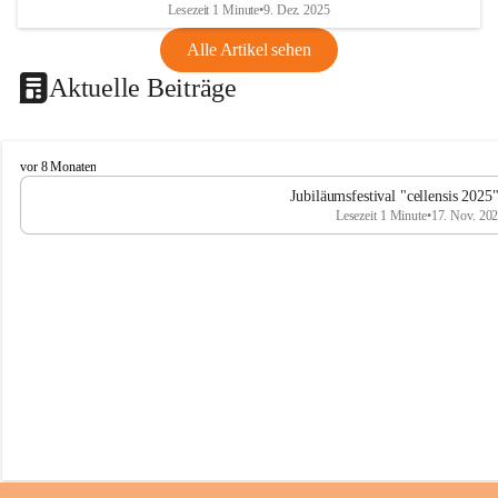
Lesezeit 1 Minute
•
9. Dez. 2025
Alle Artikel sehen
Aktuelle Beiträge
C
vor 8 Monaten
e
Jubiläumsfestival "cellensis 2025
l
Lesezeit 1 Minute
•
17. Nov. 20
l
e
n
s
i
s