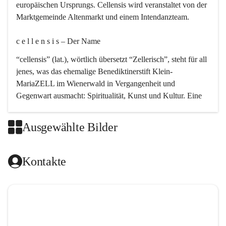
europäischen Ursprungs. Cellensis wird veranstaltet von der 
Marktgemeinde Altenmarkt und einem Intendanzteam.
c e l l e n s i s – Der Name 
“cellensis” (lat.), wörtlich übersetzt “Zellerisch”, steht für all 
jenes, was das ehemalige Benediktinerstift Klein-
MariaZELL im Wienerwald in Vergangenheit und 
Gegenwart ausmacht: Spiritualität, Kunst und Kultur. Eine 
perfekte Verbindung dieser drei Punkte findet sich in der 
Kirchenmusik, dem kunstvollen Lob Gottes.
Ausgewählte Bilder
c e l l e n s i s – Die Geschichte 
Kontakte
Das kirchenmusikalische Festival Cellensis wird seit dem 
Jahre 2000 durchgeführt