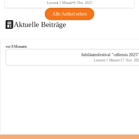
Lesezeit 1 Minute
•
9. Dez. 2025
Alle Artikel sehen
Aktuelle Beiträge
C
vor 8 Monaten
e
Jubiläumsfestival "cellensis 2025
l
Lesezeit 1 Minute
•
17. Nov. 20
l
e
n
s
i
s