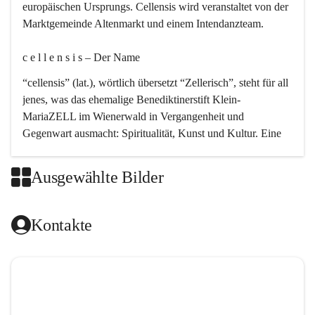
europäischen Ursprungs. Cellensis wird veranstaltet von der 
Marktgemeinde Altenmarkt und einem Intendanzteam.
c e l l e n s i s – Der Name 
“cellensis” (lat.), wörtlich übersetzt “Zellerisch”, steht für all 
jenes, was das ehemalige Benediktinerstift Klein-
MariaZELL im Wienerwald in Vergangenheit und 
Gegenwart ausmacht: Spiritualität, Kunst und Kultur. Eine 
perfekte Verbindung dieser drei Punkte findet sich in der 
Kirchenmusik, dem kunstvollen Lob Gottes.
Ausgewählte Bilder
c e l l e n s i s – Die Geschichte 
Kontakte
Das kirchenmusikalische Festival Cellensis wird seit dem 
Jahre 2000 durchgeführt