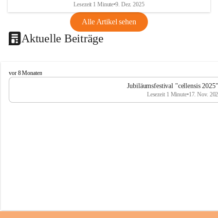
Lesezeit 1 Minute
•
9. Dez. 2025
Alle Artikel sehen
Aktuelle Beiträge
C
vor 8 Monaten
e
Jubiläumsfestival "cellensis 2025
l
Lesezeit 1 Minute
•
17. Nov. 20
l
e
n
s
i
s