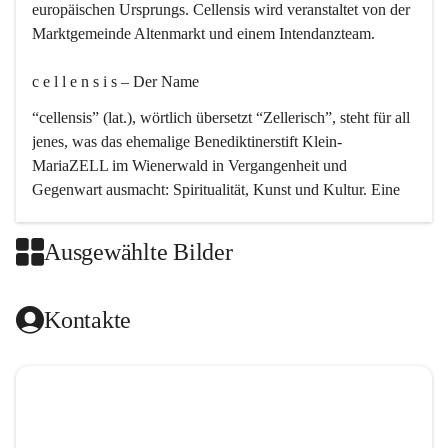
europäischen Ursprungs. Cellensis wird veranstaltet von der 
Marktgemeinde Altenmarkt und einem Intendanzteam.
c e l l e n s i s – Der Name 
“cellensis” (lat.), wörtlich übersetzt “Zellerisch”, steht für all 
jenes, was das ehemalige Benediktinerstift Klein-
MariaZELL im Wienerwald in Vergangenheit und 
Gegenwart ausmacht: Spiritualität, Kunst und Kultur. Eine 
perfekte Verbindung dieser drei Punkte findet sich in der 
Kirchenmusik, dem kunstvollen Lob Gottes.
Ausgewählte Bilder
c e l l e n s i s – Die Geschichte 
Kontakte
Das kirchenmusikalische Festival Cellensis wird seit dem 
Jahre 2000 durchgeführt