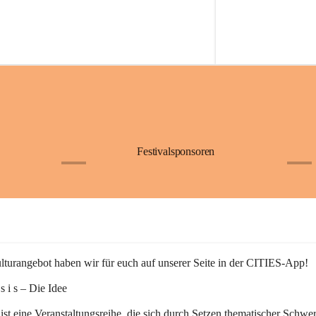
Festivalsponsoren
+1
+9
turangebot haben wir für euch auf unserer Seite in der CITIES-App!
n s i s – Die Idee
 ist eine Veranstaltungsreihe, die sich durch Setzen thematischer Schwe