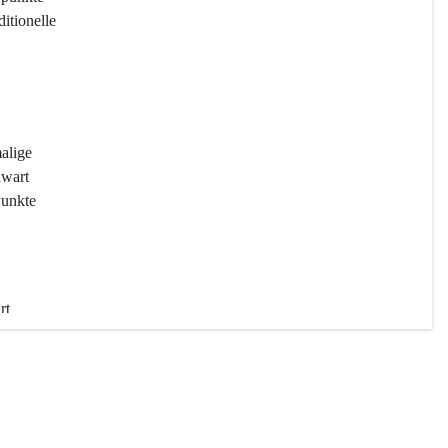
ditionelle 
 
malige 
wart 
Punkte 
rt