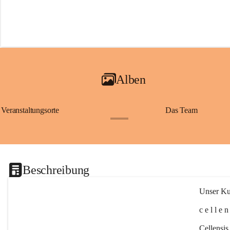
Alben
Veranstaltungsorte
Das Team
+2
Beschreibung
Unser Kul
c e l l e 
Cellensis