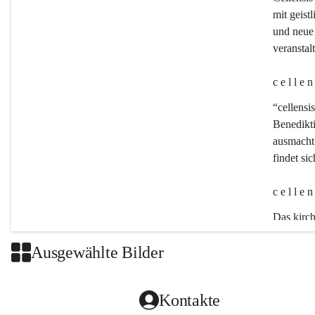
mit geistl
und neue 
veransta
c e l l e 
“cellensis
Benedikt
ausmacht:
findet si
c e l l e 
Das kirch
Ausgewählte Bilder
Kontakte