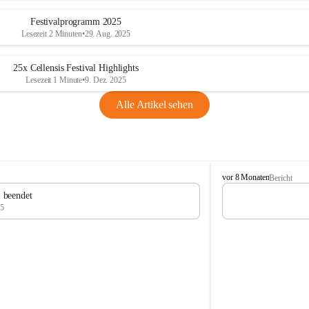
Festivalprogramm 2025
Lesezeit 2 Minuten
•
29. Aug. 2025
25x Cellensis Festival Highlights
Lesezeit 1 Minute
•
9. Dez. 2025
Alle Artikel sehen
C
vor 8 Monaten
Bericht
e
" beendet
l
25
l
e
n
s
i
s