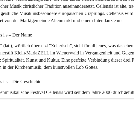
icher Musik christlicher Tradition auseinandersetzt. Cellensis ist alte, tra
geistliche Musik insbesondere europäischen Ursprungs. Cellensis wird
ltet von der Marktgemeinde Altenmarkt und einem Intendanzteam.
n s i s – Der Name 
” (lat.), wörtlich übersetzt “Zellerisch”, steht für all jenes, was das ehe
inerstift Klein-MariaZELL im Wienerwald in Vergangenheit und Gegen
 Spiritualität, Kunst und Kultur. Eine perfekte Verbindung dieser drei 
ch in der Kirchenmusik, dem kunstvollen Lob Gottes.
n s i s – Die Geschichte 
enmusikalische Festival Cellensis wird seit dem Jahre 2000 durchgefüh