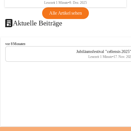
Lesezeit 1 Minute
•
9. Dez. 2025
Alle Artikel sehen
Aktuelle Beiträge
C
vor 8 Monaten
e
Jubiläumsfestival "cellensis 2025
l
Lesezeit 1 Minute
•
17. Nov. 20
l
e
n
s
i
s