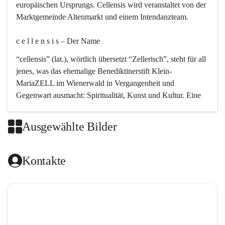
europäischen Ursprungs. Cellensis wird veranstaltet von der 
Marktgemeinde Altenmarkt und einem Intendanzteam.
c e l l e n s i s – Der Name 
“cellensis” (lat.), wörtlich übersetzt “Zellerisch”, steht für all 
jenes, was das ehemalige Benediktinerstift Klein-
MariaZELL im Wienerwald in Vergangenheit und 
Gegenwart ausmacht: Spiritualität, Kunst und Kultur. Eine 
perfekte Verbindung dieser drei Punkte findet sich in der 
Kirchenmusik, dem kunstvollen Lob Gottes.
Ausgewählte Bilder
c e l l e n s i s – Die Geschichte 
Kontakte
Das kirchenmusikalische Festival Cellensis wird seit dem 
Jahre 2000 durchgeführt