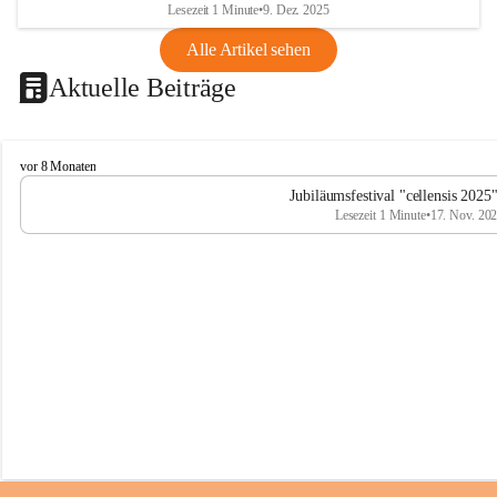
Lesezeit 1 Minute
•
9. Dez. 2025
Alle Artikel sehen
Aktuelle Beiträge
C
vor 8 Monaten
e
Jubiläumsfestival "cellensis 2025
l
Lesezeit 1 Minute
•
17. Nov. 20
l
e
n
s
i
s