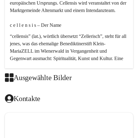
europäischen Ursprungs. Cellensis wird veranstaltet von der 
Marktgemeinde Altenmarkt und einem Intendanzteam.
c e l l e n s i s – Der Name 
“cellensis” (lat.), wörtlich übersetzt “Zellerisch”, steht für all 
jenes, was das ehemalige Benediktinerstift Klein-
MariaZELL im Wienerwald in Vergangenheit und 
Gegenwart ausmacht: Spiritualität, Kunst und Kultur. Eine 
perfekte Verbindung dieser drei Punkte findet sich in der 
Kirchenmusik, dem kunstvollen Lob Gottes.
Ausgewählte Bilder
c e l l e n s i s – Die Geschichte 
Kontakte
Das kirchenmusikalische Festival Cellensis wird seit dem 
Jahre 2000 durchgeführt