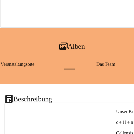
Alben
Veranstaltungsorte
Das Team
+2
Beschreibung
Unser Kul
c e l l e 
Cellensis