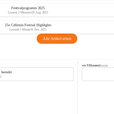
Festivalprogramm 2025
Lesezeit 2 Minuten
•
29. Aug. 2025
25x Cellensis Festival Highlights
Lesezeit 1 Minute
•
9. Dez. 2025
Alle Artikel sehen
C
vor 9 Monaten
Bericht
e
" beendet
l
25
l
e
n
s
i
s