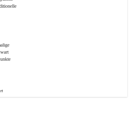
ditionelle 
 
malige 
wart 
Punkte 
rt