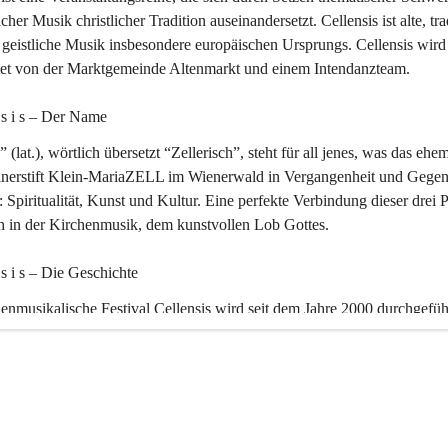
icher Musik christlicher Tradition auseinandersetzt. Cellensis ist alte, tra
geistliche Musik insbesondere europäischen Ursprungs. Cellensis wird
ltet von der Marktgemeinde Altenmarkt und einem Intendanzteam.
n s i s – Der Name 
” (lat.), wörtlich übersetzt “Zellerisch”, steht für all jenes, was das ehe
inerstift Klein-MariaZELL im Wienerwald in Vergangenheit und Gegen
 Spiritualität, Kunst und Kultur. Eine perfekte Verbindung dieser drei 
ch in der Kirchenmusik, dem kunstvollen Lob Gottes.
n s i s – Die Geschichte 
enmusikalische Festival Cellensis wird seit dem Jahre 2000 durchgefüh