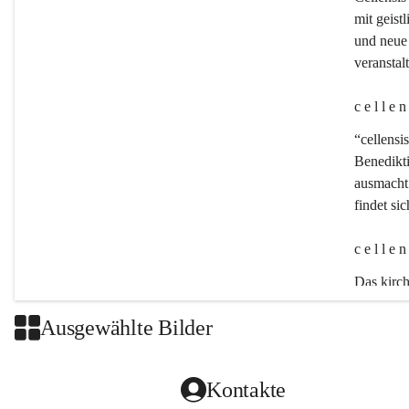
mit geistl
und neue 
veransta
c e l l e 
“cellensis
Benedikt
ausmacht:
findet si
c e l l e 
Das kirch
Ausgewählte Bilder
Kontakte