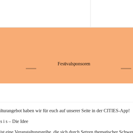
Festivalsponsoren
+1
+9
turangebot haben wir für euch auf unserer Seite in der CITIES-App!
n s i s – Die Idee
 ist eine Veranstaltungsreihe, die sich durch Setzen thematischer Schwe