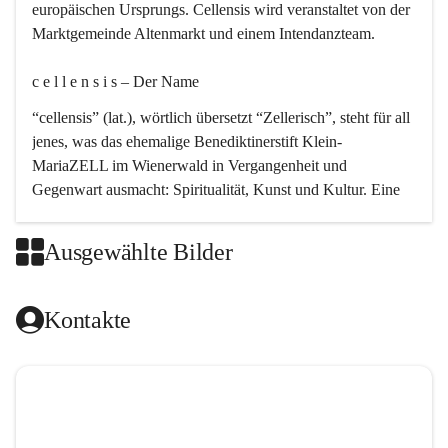
europäischen Ursprungs. Cellensis wird veranstaltet von der 
Marktgemeinde Altenmarkt und einem Intendanzteam.
c e l l e n s i s – Der Name 
“cellensis” (lat.), wörtlich übersetzt “Zellerisch”, steht für all 
jenes, was das ehemalige Benediktinerstift Klein-
MariaZELL im Wienerwald in Vergangenheit und 
Gegenwart ausmacht: Spiritualität, Kunst und Kultur. Eine 
perfekte Verbindung dieser drei Punkte findet sich in der 
Kirchenmusik, dem kunstvollen Lob Gottes.
Ausgewählte Bilder
c e l l e n s i s – Die Geschichte 
Kontakte
Das kirchenmusikalische Festival Cellensis wird seit dem 
Jahre 2000 durchgeführt