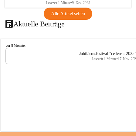
Lesezeit 1 Minute
•
9. Dez. 2025
Alle Artikel sehen
Aktuelle Beiträge
C
vor 8 Monaten
e
Jubiläumsfestival "cellensis 2025
l
Lesezeit 1 Minute
•
17. Nov. 20
l
e
n
s
i
s