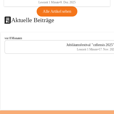
Lesezeit 1 Minute
•
9. Dez. 2025
Alle Artikel sehen
Aktuelle Beiträge
C
vor 8 Monaten
e
Jubiläumsfestival "cellensis 2025
l
Lesezeit 1 Minute
•
17. Nov. 20
l
e
n
s
i
s