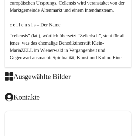
europäischen Ursprungs. Cellensis wird veranstaltet von der 
Marktgemeinde Altenmarkt und einem Intendanzteam.
c e l l e n s i s – Der Name 
“cellensis” (lat.), wörtlich übersetzt “Zellerisch”, steht für all 
jenes, was das ehemalige Benediktinerstift Klein-
MariaZELL im Wienerwald in Vergangenheit und 
Gegenwart ausmacht: Spiritualität, Kunst und Kultur. Eine 
perfekte Verbindung dieser drei Punkte findet sich in der 
Kirchenmusik, dem kunstvollen Lob Gottes.
Ausgewählte Bilder
c e l l e n s i s – Die Geschichte 
Kontakte
Das kirchenmusikalische Festival Cellensis wird seit dem 
Jahre 2000 durchgeführt