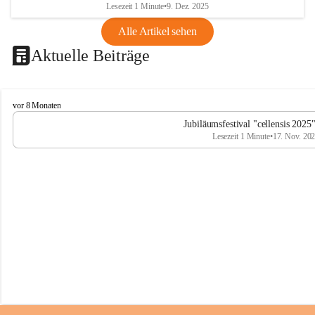
Lesezeit 1 Minute
•
9. Dez. 2025
Alle Artikel sehen
Aktuelle Beiträge
C
vor 8 Monaten
e
Jubiläumsfestival "cellensis 2025
l
Lesezeit 1 Minute
•
17. Nov. 20
l
e
n
s
i
s