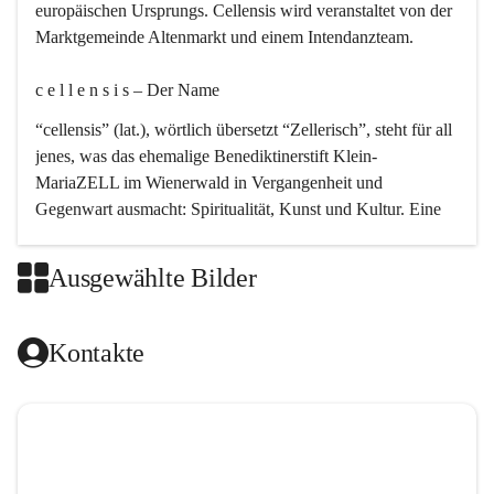
europäischen Ursprungs. Cellensis wird veranstaltet von der 
Marktgemeinde Altenmarkt und einem Intendanzteam.
c e l l e n s i s – Der Name 
“cellensis” (lat.), wörtlich übersetzt “Zellerisch”, steht für all 
jenes, was das ehemalige Benediktinerstift Klein-
MariaZELL im Wienerwald in Vergangenheit und 
Gegenwart ausmacht: Spiritualität, Kunst und Kultur. Eine 
perfekte Verbindung dieser drei Punkte findet sich in der 
Kirchenmusik, dem kunstvollen Lob Gottes.
Ausgewählte Bilder
c e l l e n s i s – Die Geschichte 
Kontakte
Das kirchenmusikalische Festival Cellensis wird seit dem 
Jahre 2000 durchgeführt