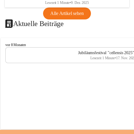
Lesezeit 1 Minute
•
9. Dez. 2025
Alle Artikel sehen
Aktuelle Beiträge
C
vor 8 Monaten
e
Jubiläumsfestival "cellensis 2025
l
Lesezeit 1 Minute
•
17. Nov. 20
l
e
n
s
i
s