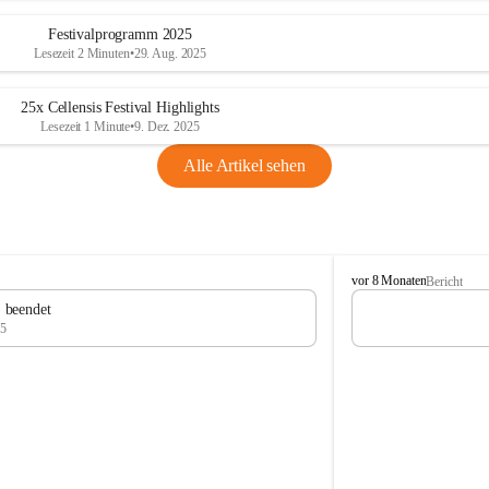
Festivalprogramm 2025
Lesezeit 2 Minuten
•
29. Aug. 2025
25x Cellensis Festival Highlights
Lesezeit 1 Minute
•
9. Dez. 2025
Alle Artikel sehen
C
vor 8 Monaten
Bericht
e
" beendet
l
25
l
e
n
s
i
s