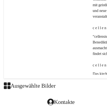
mit geistl
und neue 
veransta
c e l l e 
“cellensis
Benedikt
ausmacht:
findet si
c e l l e 
Das kirch
Ausgewählte Bilder
Kontakte