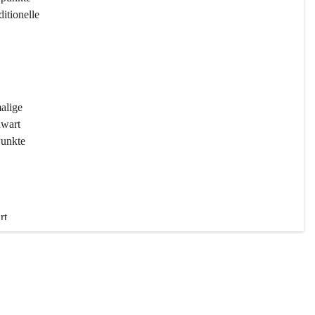
ditionelle 
 
malige 
wart 
Punkte 
rt