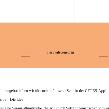
Festivalsponsoren
+1
+9
turangebot haben wir für euch auf unserer Seite in der CITIES-App!
n s i s – Die Idee
 ist eine Veranstaltungsreihe, die sich durch Setzen thematischer Schwe