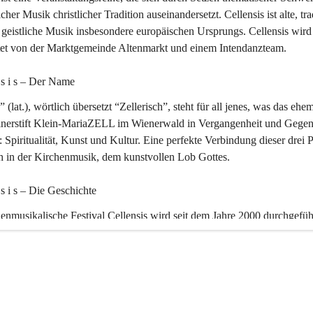
icher Musik christlicher Tradition auseinandersetzt. Cellensis ist alte, tra
geistliche Musik insbesondere europäischen Ursprungs. Cellensis wird
ltet von der Marktgemeinde Altenmarkt und einem Intendanzteam.
n s i s – Der Name 
” (lat.), wörtlich übersetzt “Zellerisch”, steht für all jenes, was das ehe
inerstift Klein-MariaZELL im Wienerwald in Vergangenheit und Gegen
 Spiritualität, Kunst und Kultur. Eine perfekte Verbindung dieser drei 
ch in der Kirchenmusik, dem kunstvollen Lob Gottes.
n s i s – Die Geschichte 
enmusikalische Festival Cellensis wird seit dem Jahre 2000 durchgefüh