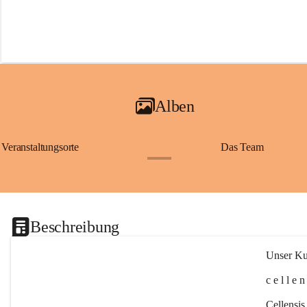
Alben
Veranstaltungsorte
Das Team
+2
Beschreibung
Unser Kul
c e l l e 
Cellensis