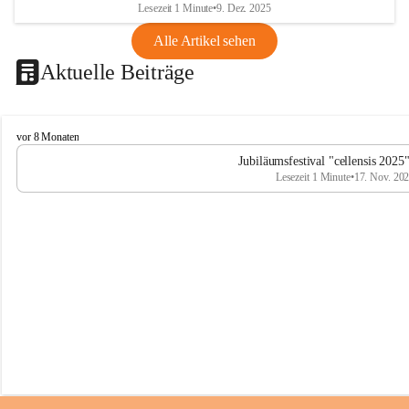
Lesezeit 1 Minute
•
9. Dez. 2025
Alle Artikel sehen
Aktuelle Beiträge
C
vor 8 Monaten
e
Jubiläumsfestival "cellensis 2025
l
Lesezeit 1 Minute
•
17. Nov. 20
l
e
n
s
i
s