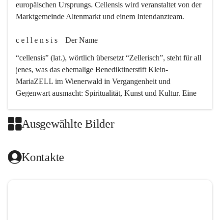
europäischen Ursprungs. Cellensis wird veranstaltet von der 
Marktgemeinde Altenmarkt und einem Intendanzteam.
c e l l e n s i s – Der Name 
“cellensis” (lat.), wörtlich übersetzt “Zellerisch”, steht für all 
jenes, was das ehemalige Benediktinerstift Klein-
MariaZELL im Wienerwald in Vergangenheit und 
Gegenwart ausmacht: Spiritualität, Kunst und Kultur. Eine 
perfekte Verbindung dieser drei Punkte findet sich in der 
Kirchenmusik, dem kunstvollen Lob Gottes.
Ausgewählte Bilder
c e l l e n s i s – Die Geschichte 
Kontakte
Das kirchenmusikalische Festival Cellensis wird seit dem 
Jahre 2000 durchgeführt