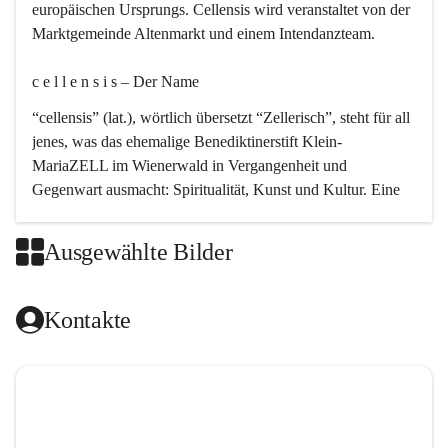
europäischen Ursprungs. Cellensis wird veranstaltet von der 
Marktgemeinde Altenmarkt und einem Intendanzteam.
c e l l e n s i s – Der Name 
“cellensis” (lat.), wörtlich übersetzt “Zellerisch”, steht für all 
jenes, was das ehemalige Benediktinerstift Klein-
MariaZELL im Wienerwald in Vergangenheit und 
Gegenwart ausmacht: Spiritualität, Kunst und Kultur. Eine 
perfekte Verbindung dieser drei Punkte findet sich in der 
Kirchenmusik, dem kunstvollen Lob Gottes.
Ausgewählte Bilder
c e l l e n s i s – Die Geschichte 
Kontakte
Das kirchenmusikalische Festival Cellensis wird seit dem 
Jahre 2000 durchgeführt