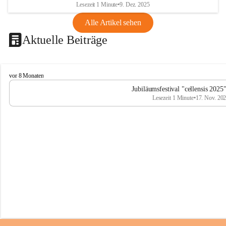
Lesezeit 1 Minute
•
9. Dez. 2025
Alle Artikel sehen
Aktuelle Beiträge
C
vor 8 Monaten
e
Jubiläumsfestival "cellensis 2025
l
Lesezeit 1 Minute
•
17. Nov. 20
l
e
n
s
i
s