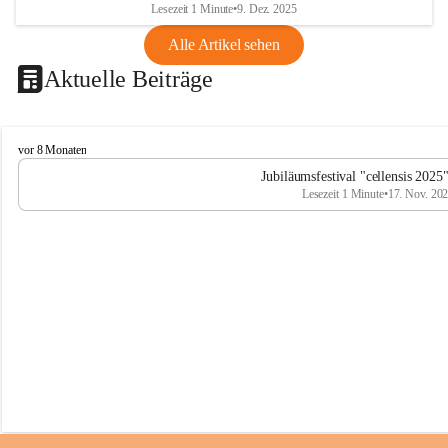
Lesezeit 1 Minute
•
9. Dez. 2025
Alle Artikel sehen
Aktuelle Beiträge
C
vor 8 Monaten
e
Jubiläumsfestival "cellensis 2025
l
Lesezeit 1 Minute
•
17. Nov. 20
l
e
n
s
i
s