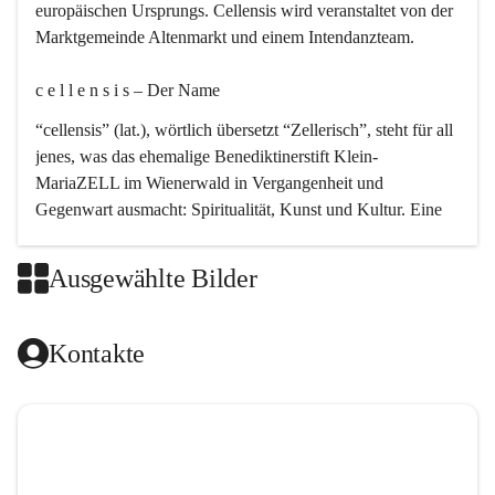
europäischen Ursprungs. Cellensis wird veranstaltet von der 
Marktgemeinde Altenmarkt und einem Intendanzteam.
c e l l e n s i s – Der Name 
“cellensis” (lat.), wörtlich übersetzt “Zellerisch”, steht für all 
jenes, was das ehemalige Benediktinerstift Klein-
MariaZELL im Wienerwald in Vergangenheit und 
Gegenwart ausmacht: Spiritualität, Kunst und Kultur. Eine 
perfekte Verbindung dieser drei Punkte findet sich in der 
Kirchenmusik, dem kunstvollen Lob Gottes.
Ausgewählte Bilder
c e l l e n s i s – Die Geschichte 
Kontakte
Das kirchenmusikalische Festival Cellensis wird seit dem 
Jahre 2000 durchgeführt