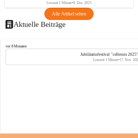
Lesezeit 1 Minute
•
9. Dez. 2025
Alle Artikel sehen
Aktuelle Beiträge
C
vor 8 Monaten
e
Jubiläumsfestival "cellensis 2025
l
Lesezeit 1 Minute
•
17. Nov. 20
l
e
n
s
i
s