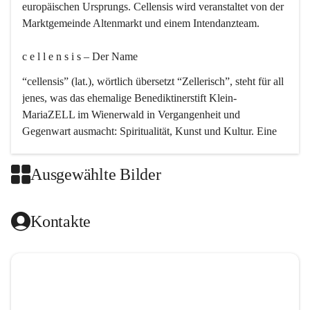
europäischen Ursprungs. Cellensis wird veranstaltet von der 
Marktgemeinde Altenmarkt und einem Intendanzteam.
c e l l e n s i s – Der Name 
“cellensis” (lat.), wörtlich übersetzt “Zellerisch”, steht für all 
jenes, was das ehemalige Benediktinerstift Klein-
MariaZELL im Wienerwald in Vergangenheit und 
Gegenwart ausmacht: Spiritualität, Kunst und Kultur. Eine 
perfekte Verbindung dieser drei Punkte findet sich in der 
Kirchenmusik, dem kunstvollen Lob Gottes.
Ausgewählte Bilder
c e l l e n s i s – Die Geschichte 
Kontakte
Das kirchenmusikalische Festival Cellensis wird seit dem 
Jahre 2000 durchgeführt