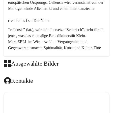
europäischen Ursprungs. Cellensis wird veranstaltet von der 
Marktgemeinde Altenmarkt und einem Intendanzteam.
c e l l e n s i s – Der Name 
“cellensis” (lat.), wörtlich übersetzt “Zellerisch”, steht für all 
jenes, was das ehemalige Benediktinerstift Klein-
MariaZELL im Wienerwald in Vergangenheit und 
Gegenwart ausmacht: Spiritualität, Kunst und Kultur. Eine 
perfekte Verbindung dieser drei Punkte findet sich in der 
Kirchenmusik, dem kunstvollen Lob Gottes.
Ausgewählte Bilder
c e l l e n s i s – Die Geschichte 
Kontakte
Das kirchenmusikalische Festival Cellensis wird seit dem 
Jahre 2000 durchgeführt