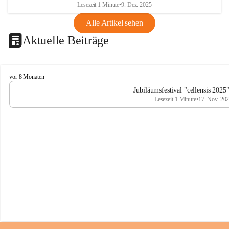
Lesezeit 1 Minute
•
9. Dez. 2025
Alle Artikel sehen
Aktuelle Beiträge
C
vor 8 Monaten
e
Jubiläumsfestival "cellensis 2025
l
Lesezeit 1 Minute
•
17. Nov. 20
l
e
n
s
i
s