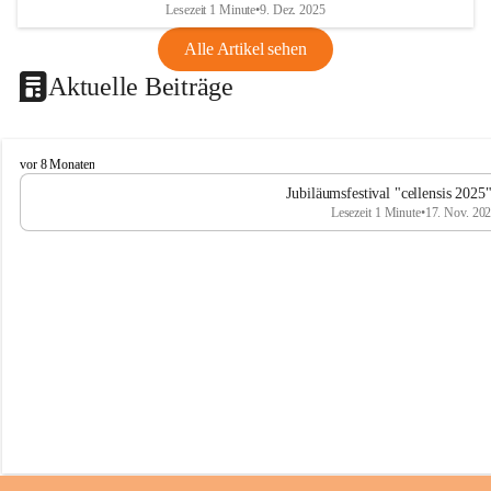
Lesezeit 1 Minute
•
9. Dez. 2025
Alle Artikel sehen
Aktuelle Beiträge
C
vor 8 Monaten
e
Jubiläumsfestival "cellensis 2025
l
Lesezeit 1 Minute
•
17. Nov. 20
l
e
n
s
i
s