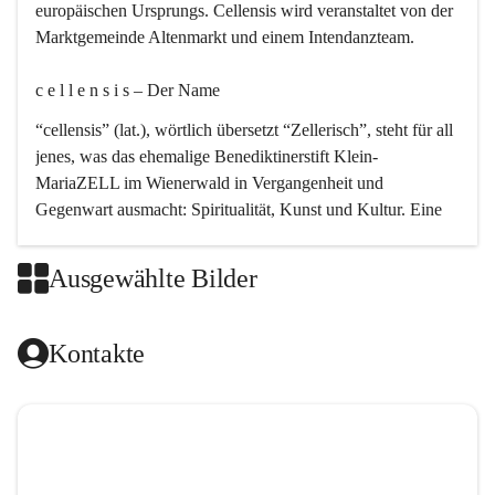
europäischen Ursprungs. Cellensis wird veranstaltet von der 
Marktgemeinde Altenmarkt und einem Intendanzteam.
c e l l e n s i s – Der Name 
“cellensis” (lat.), wörtlich übersetzt “Zellerisch”, steht für all 
jenes, was das ehemalige Benediktinerstift Klein-
MariaZELL im Wienerwald in Vergangenheit und 
Gegenwart ausmacht: Spiritualität, Kunst und Kultur. Eine 
perfekte Verbindung dieser drei Punkte findet sich in der 
Kirchenmusik, dem kunstvollen Lob Gottes.
Ausgewählte Bilder
c e l l e n s i s – Die Geschichte 
Kontakte
Das kirchenmusikalische Festival Cellensis wird seit dem 
Jahre 2000 durchgeführt